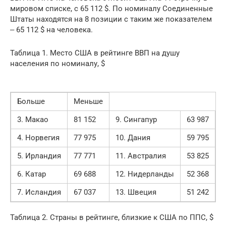
мировом списке, с 65 112 $. По номиналу Соединенные
Штаты находятся на 8 позиции с таким же показателем
‒ 65 112 $ на человека.
Таблица 1. Место США в рейтинге ВВП на душу
населения по номиналу, $
Больше
Меньше
3. Макао
81 152
9. Сингапур
63 987
4. Норвегия
77 975
10. Дания
59 795
5. Ирландия
77 771
11. Австралия
53 825
6. Катар
69 688
12. Нидерланды
52 368
7. Исландия
67 037
13. Швеция
51 242
Таблица 2. Страны в рейтинге, близкие к США по ППС, $