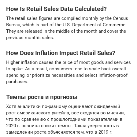
How Is Retail Sales Data Calculated?
The retail sales figures are compiled monthly by the Census
Bureau, which is part of the U.S. Department of Commerce.
They are released in the middle of the month and cover the
previous month’s sales.
How Does Inflation Impact Retail Sales?
Higher inflation causes the price of most goods and services
to spike. As a result, consumers tend to scale back overall
spending, or prioritize necessities and select inflation-proof
purchases.
Темпы роста и прогнозы
Хотя аналитики по-разному оценивают ожидаемый
рост американского ритейла, все сходятся во мнении,
что по сравнению с прошлогодними показателями в
2020 г. розница снизит темпы. Такая уверенность в
замедлении роста объясняется тем, что в 2019 г.