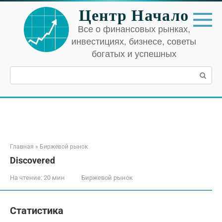
Перейти
Центр Начало
к
контенту
Все о финансовых рынках,
инвестициях, бизнесе, советы
богатых и успешных
Поиск:
Главная
»
Биржевой рынок
Discovered
На чтение:
20 мин
Биржевой рынок
Статистика