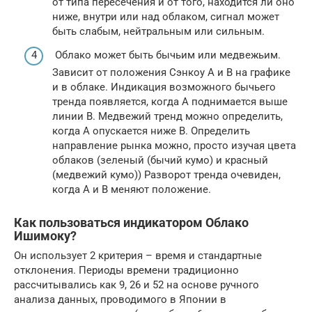
от типа пересечения и от того, находится ли оно
ниже, внутри или над облаком, сигнал может
быть слабым, нейтральным или сильным.
Облако может быть бычьим или медвежьим.
Зависит от положения Сэнкоу А и В на графике
и в облаке. Индикация возможного бычьего
тренда появляется, когда A поднимается выше
линии B. Медвежий тренд можно определить,
когда A опускается ниже B. Определить
направление рынка можно, просто изучая цвета
облаков (зеленый (бычий кумо) и красный
(медвежий кумо)) Разворот тренда очевиден,
когда A и B меняют положение.
Как пользоваться индикатором Облако
Ишимоку?
Он использует 2 критерия – время и стандартные
отклонения. Периоды времени традиционно
рассчитывались как 9, 26 и 52 на основе ручного
анализа данных, проводимого в Японии в