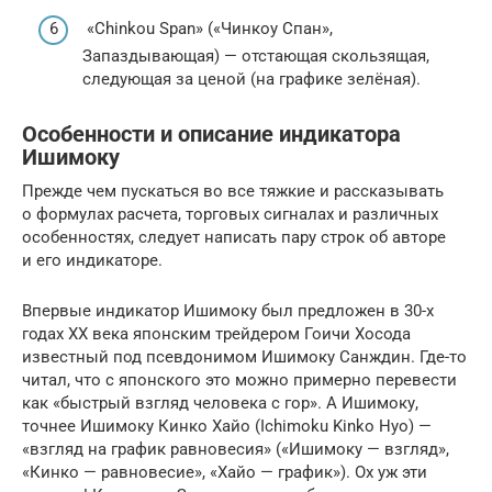
«Chinkou Span» («Чинкоу Спан»,
Запаздывающая) — отстающая скользящая,
следующая за ценой (на графике зелёная).
Особенности и описание индикатора
Ишимоку
Прежде чем пускаться во все тяжкие и рассказывать
о формулах расчета, торговых сигналах и различных
особенностях, следует написать пару строк об авторе
и его индикаторе.
Впервые индикатор Ишимоку был предложен в 30-х
годах XX века японским трейдером Гоичи Хосода
известный под псевдонимом Ишимоку Санждин. Где-то
читал, что с японского это можно примерно перевести
как «быстрый взгляд человека с гор». А Ишимоку,
точнее Ишимоку Кинко Хайо (Ichimoku Kinko Hyo) —
«взгляд на график равновесия» («Ишимоку — взгляд»,
«Кинко — равновесие», «Хайо — график»). Ох уж эти