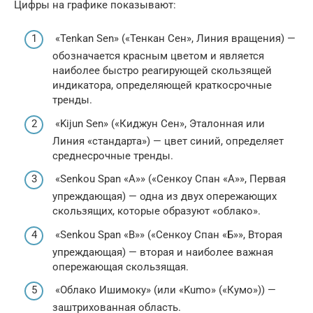
Цифры на графике показывают:
«Tenkan Sen» («Тенкан Сен», Линия вращения) —
обозначается красным цветом и является
наиболее быстро реагирующей скользящей
индикатора, определяющей краткосрочные
тренды.
«Kijun Sen» («Киджун Сен», Эталонная или
Линия «стандарта») — цвет синий, определяет
среднесрочные тренды.
«Senkou Span «A»» («Сенкоу Спан «А»», Первая
упреждающая) — одна из двух опережающих
скользящих, которые образуют «облако».
«Senkou Span «B»» («Сенкоу Спан «Б»», Вторая
упреждающая) — вторая и наиболее важная
опережающая скользящая.
«Облако Ишимоку» (или «Kumo» («Кумо»)) —
заштрихованная область.