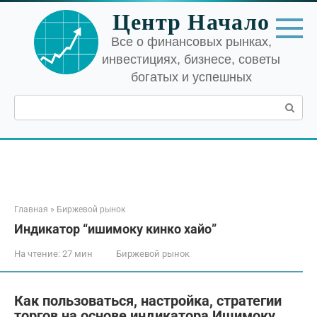
Перейти
Центр Начало
к
контенту
Все о финансовых рынках,
инвестициях, бизнесе, советы
богатых и успешных
Поиск:
Главная
»
Биржевой рынок
Индикатор “ишимоку кинко хайо”
На чтение:
27 мин
Биржевой рынок
Как пользоваться, настройка, стратегии
торгов на основе индикатора Ишимоку