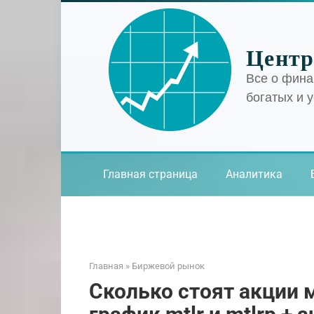
Перейти
к
контенту
Центр
Все о фина
богатых и 
Главная страница
Аналитика
Главная
»
Биржевой рынок
Сколько стоят акции 