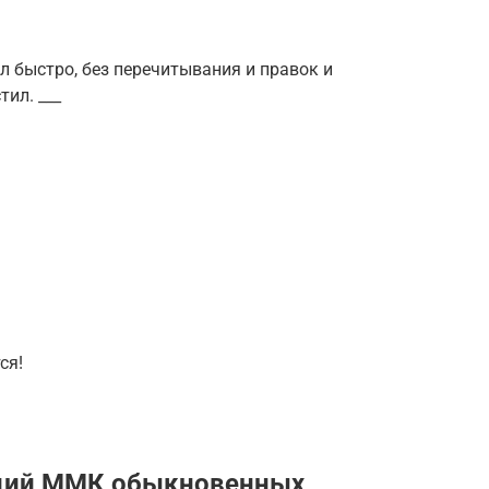
ал быстро, без перечитывания и правок и
тил. ___
ся!
кций ММК обыкновенных