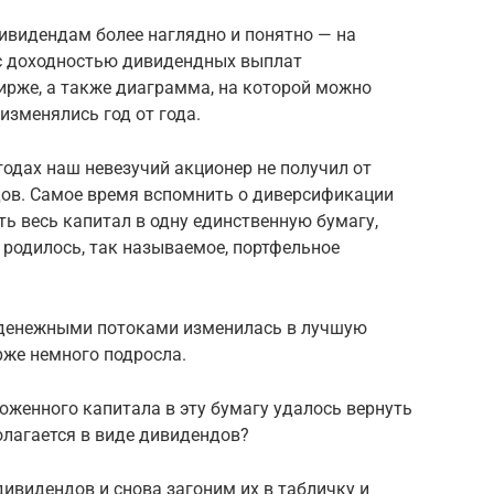
видендам более наглядно и понятно — на
 с доходностью дивидендных выплат
ирже, а также диаграмма, на которой можно
зменялись год от года.
 годах наш невезучий акционер не получил от
ов. Самое время вспомнить о диверсификации
ть весь капитал в одну единственную бумагу,
родилось, так называемое, портфельное
с денежными потоками изменилась в лучшую
рже немного подросла.
ложенного капитала в эту бумагу удалось вернуть
олагается в виде дивидендов?
ивидендов и снова загоним их в табличку и