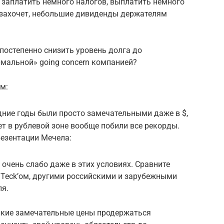
 заплатить немного налогов, выплатить немного
ли захочет, небольшие дивиденды держателям
постепенно снизить уровень долга до
мальной» going concern компанией?
м:
едние годы были просто замечательными даже в $,
ет в рублевой зоне вообще побили все рекорды.
резентации Мечела:
 очень слабо даже в этих условиях. Сравните
 Teck’ом, другими российскими и зарубежными
ля.
такие замечательные цены продержаться