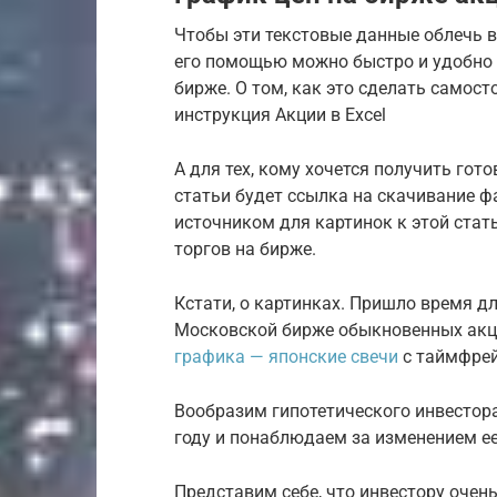
Чтобы эти текстовые данные облечь в 
его помощью можно быстро и удобно 
бирже. О том, как это сделать самост
инструкция Акции в Excel
А для тех, кому хочется получить гот
статьи будет ссылка на скачивание фа
источником для картинок к этой стат
торгов на бирже.
Кстати, о картинках. Пришло время дл
Московской бирже обыкновенных акци
графика — японские свечи
с таймфрей
Вообразим гипотетического инвестор
году и понаблюдаем за изменением ее
Представим себе, что инвестору очень