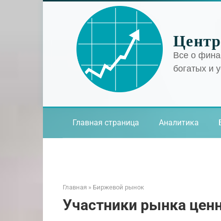
Перейти
к
контенту
Центр
Все о фина
богатых и 
Главная страница
Аналитика
Главная
»
Биржевой рынок
Участники рынка цен