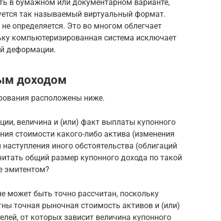
ить в бумажном или документарном варианте,
уется так называемый виртуальный формат.
не определяется. Это во многом облегчает
ьку компьютеризированная система исключает
ой деформации.
ным доходом
рования расположены ниже.
ции, величина и (или) факт выплаты купонного
ния стоимости какого-либо актива (изменения
и наступления иного обстоятельства (облигаций
читать общий размер купонного дохода по такой
ее эмитентом?
не может быть точно рассчитан, поскольку
стны точная рыночная стоимость активов и (или)
лей, от которых зависит величина купонного