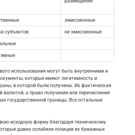
размещения
ственные
эмиссионные
ых субъектов
не эмиссионные
альные
тивные
ового использования могут быть внутренними и
документы, которые имеют легитимность и
раны, в которой были получены. Их фактическая
 валютой, а право получения или перечисления
лах государственной границы. Все остальные
свою исходную форму благодаря техническому
которые давно ослабили позиции их бумажных