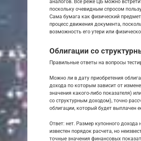
аналогов. Всё реже ЦБ можно встрет
поскольку очевидным спросом польз
Сама бумага как физический предмет 
процесс движения документа, поскол
возможность его утери или физическ
Облигации со структур
Правильные ответы на вопросы тести
Можно ли в дату приобретения облига
дохода по которым зависит от измене
значения какого-либо показателя) ил
со структурным доходом), точно расс
облигации, который будет выплачен 
Ответ: нет. Размер купонного дохода 
известен порядок расчета, но неизве
точные значения финансовых показате