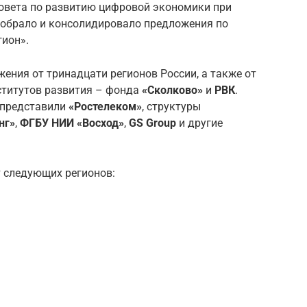
овета по развитию цифровой экономики при
обрало и консолидировало предложения по
ион».
ения от тринадцати регионов России, а также от
ститутов развития – фонда
«Сколково»
и
РВК
.
 представили
«Ростелеком»
, структуры
нг»
,
ФГБУ НИИ «Восход»
,
GS Group
и другие
т следующих регионов: