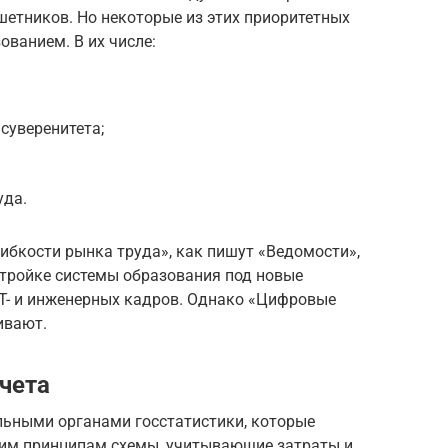
етников. Но некоторые из этих приоритетных
ованием. В их числе:
суверенитета;
уда.
ибкости рынка труда», как пишут «Ведомости»,
стройке системы образования под новые
 IT- и инженерных кадров. Однако «Цифровые
ивают.
чета
льными органами госстатистики, которые
ким принципам схемы, учитывающие затраты и