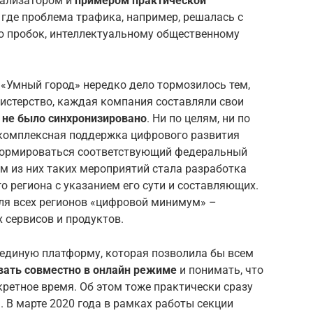
атализатором и
примером практической
, где проблема трафика, например, решалась с
ю пробок, интеллектуальному общественному
 «Умный город» нередко дело тормозилось тем,
истерство, каждая компания составляли свои
 не было синхронизировано
. Ни по целям, ни по
 комплексная поддержка цифрового развития
сформироваться соответствующий федеральный
м из них таких мероприятий стала разработка
 региона с указанием его сути и составляющих.
для всех регионов «цифровой минимум» –
сервисов и продуктов.
единую платформу, которая позволила бы всем
вать совместно в онлайн режиме
и понимать, что
кретное время. Об этом тоже практически сразу
. В марте 2020 года в рамках работы секции