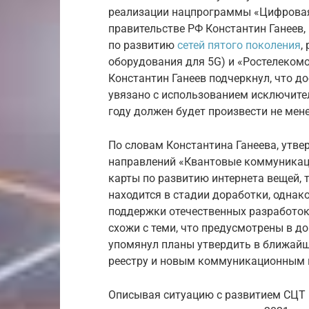
реализации нацпрограммы «Цифровая
правительстве РФ Константин Ганеев
по развитию
сетей пятого поколения
,
оборудования для 5G) и «Ростелекомом
Константин Ганеев подчеркнул, что д
увязано с использованием исключител
году должен будет произвести не мене
По словам Константина Ганеева, утв
направлений «Квантовые коммуникаци
карты по развитию интернета вещей, 
находится в стадии доработки, однако
поддержки отечественных разработок 
схожи с теми, что предусмотрены в до
упомянул планы утвердить в ближай
реестру и новым коммуникационным и
Описывая ситуацию с развитием СЦТ 