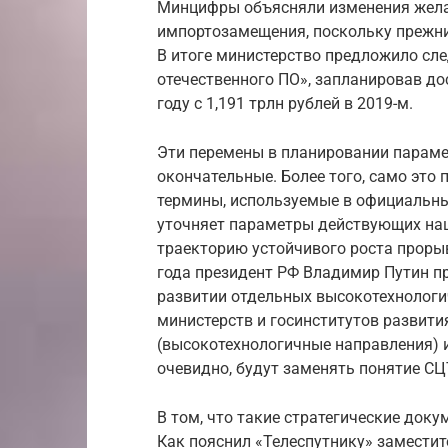
Минцифры объясняли изменения жела
импортозамещения, поскольку прежн
В итоге министерство предложило сл
отечественного ПО», запланировав дос
году с 1,191 трлн рублей в 2019-м.
Эти перемены в планировании параме
окончательные. Более того, само это 
термины, используемые в официальных
уточняет параметры действующих нац
траекторию устойчивого роста прорыв
года президент РФ Владимир Путин пр
развитии отдельных высокотехнологи
министерств и госинститутов развит
(высокотехнологичные нап­равле­ния) и 
очевидно, будут заменять понятие СЦ
В том, что такие стратегические доку
Как пояснил «Телеспутнику» заместит