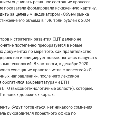
нием оценивать реальное состояние процесса
ие показатели формировали искаженную картину.
едить за целевым индикатором «Объем рынка
тижение его объема в 1,46 трлн рублей к 2024
тров и стратегии развития СЦТ далеко не
понятие постепенно преобразуется в новые
 документах по мере того, как правительство
проектов и инициирует новые, пытаясь нащупать
ных технологий. В частности, в декабре 2020
овел совещание правительства с повесткой «О
чных направлений», после чего лексикон
ия обогатился аббревитатурами ВТН
ВТО (вы­соко­тех­но­логич­ные об­ласти), которые,
Т в новых дорожных картах.
менты будут готовиться, нет никакого сомнения.
ель руководителя проектного офиса по