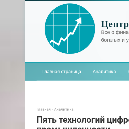
Перейти
к
контенту
Центр
Все о фина
богатых и 
Главная страница
Аналитика
Главная
»
Аналитика
Пять технологий циф