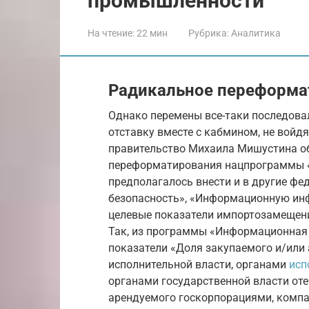
промышленности
На чтение:
22 мин
Рубрика:
Аналитика
Радикальное переформа
Однако перемены все-таки последовал
отставку вместе с кабмином, не войдя 
правительство Михаила Мишустина о
переформатирования нацпрограммы 
предполагалось внести и в другие 
безопасность», «Информационную инф
целевые показатели импортозамещени
Так, из программы «Информационная
показатели «Доля закупаемого и/ил
исполнительной власти, органами
исп
органами государственной власти оте
арендуемого госкорпорациями, компа