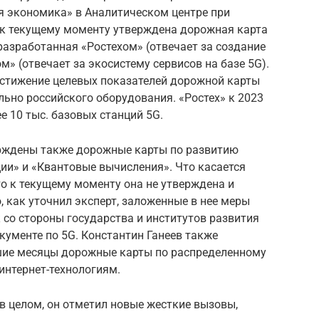
 экономика» в Аналитическом центре при
, к текущему моменту утверждена дорожная карта
 разработанная «Ростехом» (отвечает за создание
» (отвечает за экосистему сервисов на базе 5G).
остижение целевых показателей дорожной карты
ьно российского оборудования. «Ростех» к 2023
е 10 тыс. базовых станций 5G.
ерждены также дорожные карты по развитию
и» и «Квантовые вычисления». Что касается
то к текущему моменту она не утверждена и
, как уточнил эксперт, заложенные в нее меры
со стороны государства и институтов развития
кументе по 5G. Константин Ганеев также
шие месяцы дорожные карты по распределенному
нтернет-технологиям.
в целом, он отметил новые жесткие вызовы,