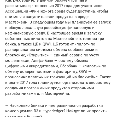
Как руководитель данной рабочей группы я
рассчитываю, что осенью 2017 года для участников
Ассоциации «ФинТех» эта среда будет доступна, чтобы
они могли запустить свои продукты в среде
Мастерчейн. В следующем году мы планируем ее запуск
в общую локальную российскую финансовую и
нефинансовую среду. В настоящее время к запуску
собственных пилотов на Мастерчейне готовятся три
банка, а также ЦБ и QIWI. ЦБ готовит «пилот» по
развертыванию системы обмена сообщениями в
блокчейне, «Открытие» — единый сервис по учету
мошенников, Альфа-Банк — систему обмена
цифровыми аккредитивами, Сбербанк — «пилоты» по
обмену доверенностями и факторингу, QIWI —
процессинг платежных транзакций на блокчейне. Также
в июне 2017 года планируется организовать экосистему
создания программных продуктов сторонними
разработчиками для Мастерчейна.
— Насколько близки и чем различаются разработки
консорциумов R3 и Hyperledger? Найдут ли их проекты
развитие в России?