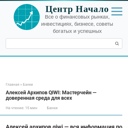
Перейти
Центр Начало
к
контенту
Все о финансовых рынках,
инвестициях, бизнесе, советы
богатых и успешных
Поиск:
Главная
»
Банки
Алексей Архипов QIWI: Мастерчейн —
доверенная среда для всех
На чтение:
15 мин
Банки
Алексей архипов qiwi — вся информация по