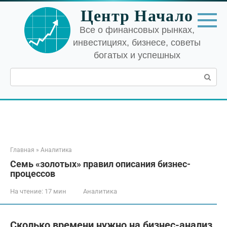
Перейти
Центр Начало
к
контенту
Все о финансовых рынках,
инвестициях, бизнесе, советы
богатых и успешных
Поиск:
Главная
»
Аналитика
Семь «золотых» правил описания бизнес-
процессов
На чтение:
17 мин
Аналитика
Сколько времени нужно на бизнес-анализ