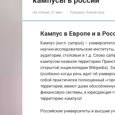
кампусы в россии
На чтение:
21 мин
Рубрика:
Аналитика
Кампус в Европе и в Рос
Кампус (англ. campus) – университе
научно-исследовательские институты,
аудитории, столовые и т.д. Слово ca
кампусом назвали территорию Принсто
открытой энциклопедии Wikipedia). З
(особенно когда речь идет об универ
собой практически полноценный «горо
территории, имеют даже обособленну
финансовую системы, а юрисдикция го
территорию кампуса!
Российские университеты и высшие уч