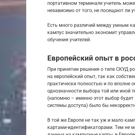
портативном терминале учитель может
независимо от того, не посещают ли уч
Есть много различий между умным к
кампус значительно экономит управл
обучения учителей.
Европейский опыт в рос
При принятии решения о типе СКУД ро
на европейский опыт, так как собстве
практически полностью и по вполне 
однозначности выбора той или иной 
(напомню – именно этот выбор будет 
системы доступа) было бы некоррект
В той же Европе не так уж и мало ка
картами-идентификаторами. Тем не м
данных на кампусные карты, в Европе