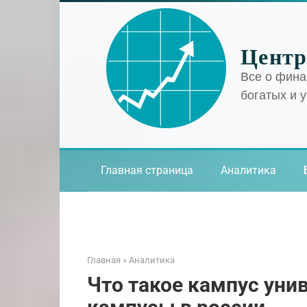
Перейти
к
контенту
Центр
Все о фина
богатых и 
Главная страница
Аналитика
Главная
»
Аналитика
Что такое кампус уни