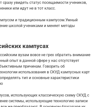
 сразу увидеть статус посещаемости учеников,
еники или идут не в тот класс.
ампусом и традиционным кампусом.Умный
ение школой учениками и меняет методы
сийских кампусах
ссийским вузам вовсе не грех обратить внимание
нный опыт в данной сфере у нас отсутствует
объективным причинам. Говорить об
технологии использования в СКУД кампусных карт
определять тип и основные характеристики
но
мпусов, использующих классическую схему СКУД с
енее системы, использующие технологию записи
 все же преобладают. В основном благодаря их