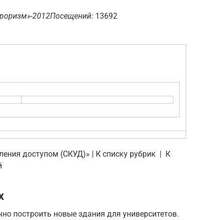
рроризм»-2012
Посещений:
13692
ения доступом (СКУД)» | К списку рубрик | К
й
х
но построить новые здания для университетов.