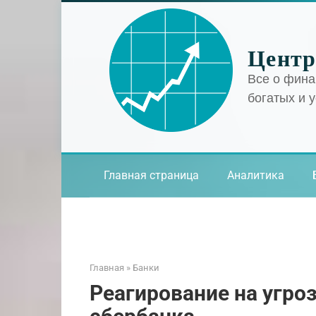
Перейти
к
контенту
Центр
Все о фина
богатых и 
Главная страница
Аналитика
Главная
»
Банки
Реагирование на угро