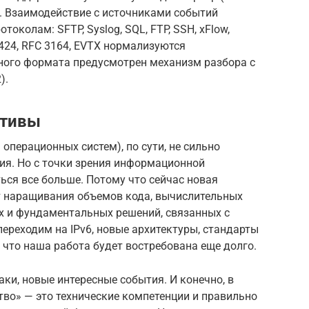
е. Взаимодействие с источниками событий
колам: SFTP, Syslog, SQL, FTP, SSH, xFlow,
424, RFC 3164, EVTX нормализуются
тного формата предусмотрен механизм разбора с
).
ктивы
 операционных систем), по сути, не сильно
ия. Но с точки зрения информационной
ься все больше. Потому что сейчас новая
т наращивания объемов кода, вычислительных
ых и фундаментальных решений, связанных с
ереходим на IPv6, новые архитектуры, стандарты
 что наша работа будет востребована еще долго.
ки, новые интересные события. И конечно, в
тво» — это технические компетенции и правильно