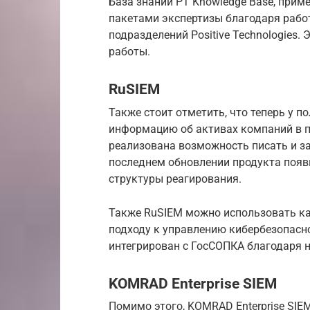
База знаний PT Knowledge Base, приме
пакетами экспертизы благодаря работе
подразделений Positive Technologies.
работы.
RuSIEM
Также стоит отметить, что теперь у 
информацию об активах компаний в по
реализована возможность писать и з
последнем обновлении продукта появ
структуры реагирования.
Также RuSIEM можно использовать ка
подходу к управлению кибербезопасн
интегрирован с ГосСОПКА благодаря
KOMRAD Enterprise SIEM
Помимо этого, KOMRAD Enterprise SIEM