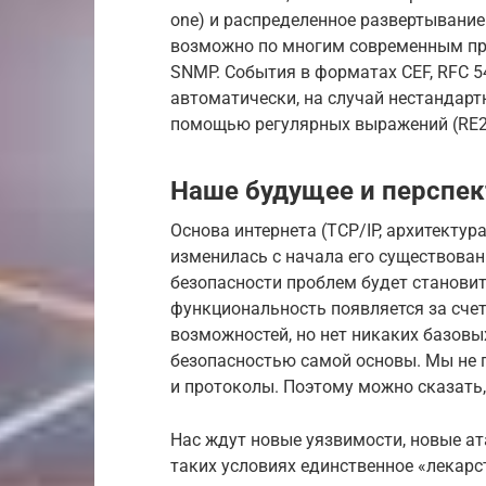
one) и распределенное развертывани
возможно по многим современным прото
SNMP. События в форматах CEF, RFC 5
автоматически, на случай нестандар
помощью регулярных выражений (RE2
Наше будущее и перспе
Основа интернета (TCP/IP, архитектура
изменилась с начала его существован
безопасности проблем будет становит
функциональность появляется за сче
возможностей, но нет никаких базов
безопасностью самой основы. Мы не п
и протоколы. Поэтому можно сказать,
Нас ждут новые уязвимости, новые ата
таких условиях единственное «лекарс