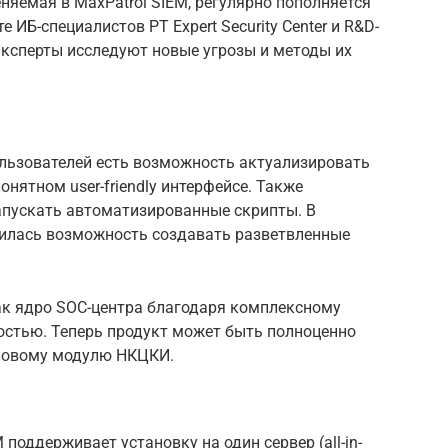
няемая в MaxPatrol SIEM, регулярно пополняется
 ИБ-специалистов PT Expert Security Center и R&D-
 Эксперты исследуют новые угрозы и методы их
пользователей есть возможность актуализировать
нятном user-friendly интерфейсе. Также
апускать автоматизированные скрипты. В
илась возможность создавать разветвленные
к ядро SOC-центра благодаря комплексному
остью. Теперь продукт может быть полноценно
 новому модулю НКЦКИ.
 поддерживает установку на один сервер (all-in-