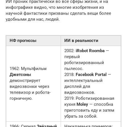
ИИ проник практически во все сферы жизни, и на
инфографике видно, что многие изобретения из
научной фантастики призваны сделать вещи более
удобными для нас, людей.
НФ прогнозы
ИИ в реальности
2002:
iRobot Roomba
—
первый
роботизированный
1962: Мультфильм
пылесос.
Джетсоны
2018:
Facebook Portal
—
демонстрирует
интеллектуальный
видеозвонки через
дисплей для
телевизор и робота-
видеозвонков.
горничную.
2019: Роботизированная
кухня
Moley
— способна
приготовить еду и затем
убрать за собой.
1966: Сериал
Звёздный
Накидаем-ка примеров: