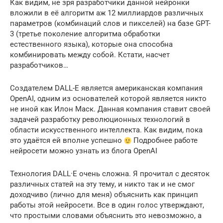
Как видим, не зря разработчики данной нейронки
вложили в её алгоритм аж 12 миллиардов различных
параметров (комбинаций слов и пикселей) на базе GPT-
3 (третье поколение алгоритма обработки
естественного языка), которые она способна
комбинировать между собой. Кстати, насчет
разработчиков…
Создателем DALL-E является американская компания
OpenAI, одним из основателей которой является никто
не иной как Илон Маск. Данная компания ставит своей
задачей разработку революционных технологий в
области искусственного интеллекта. Как видим, пока
это удаётся ей вполне успешно
Подробнее работе
нейросети можно узнать из блога OpenAI
Технология DALL·E очень сложна. Я прочитал с десяток
различных статей на эту тему, и никто так и не смог
доходчиво (лично для меня) объяснить как принцип
работы этой нейросети. Все в один голос утверждают,
что простыми словами объяснить это невозможно, а