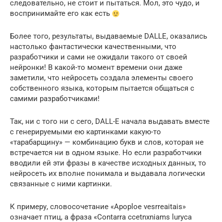
следовательно, не стоит и пытаться. Мол, это чудо, и
воспринимайте его как есть
Более того, результаты, выдаваемые DALLE, оказались
настолько фантастически качественными, что
разработчики и сами не ожидали такого от своей
нейронки! В какой-то момент времени они даже
заметили, что нейросеть создала элементы своего
собственного языка, которым пытается общаться с
самими разработчиками!
Так, ни с того ни с сего, DALL-E начала выдавать вместе
с генерируемыми ею картинками какую-то
«тарабарщину» — комбинацию букв и слов, которая не
встречается ни в одном языке. Но если разработчики
вводили ей эти фразы в качестве исходных данных, то
нейросеть их вполне понимала и выдавала логически
связанные с ними картинки.
К примеру, словосочетание «Apoploe vesrreaitais»
означает птиц, а фраза «Contarra ccetnxniams luryca