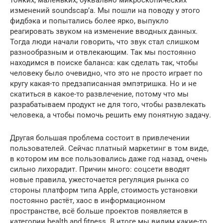
тонких, маленьких, буквально микроскопических
изменений soundscap’а. Мы пошли на поводу у этого
фидбэка и попытались более ярко, выпукло
реагировать звуком на изменение вводных данных.
Тогда люди начали говорить, что звук стал слишком
разнообразным и отвлекающим. Так мы постоянно
находимся в поиске баланса: как сделать так, чтобы
человеку было очевидно, что это не просто играет по
кругу какая-то предзаписанная эмпэтришка. Но и не
скатиться в какое-то развлечение, потому что мы
разрабатываем продукт не для того, чтобы развлекать
человека, а чтобы помочь решить ему понятную задачу.
Другая большая проблема состоит в привлечении
пользователей. Сейчас платный маркетинг в том виде,
в котором им все пользовались даже год назад, очень
сильно лихорадит. Причин много: соцсети вводят
новые правила, ужесточается регуляция рынка со
стороны платформ типа Apple, стоимость установки
постоянно растёт, хаос в информационном
пространстве, всё больше проектов появляется в
категории health and fitness. В итоге мы видим какие-то