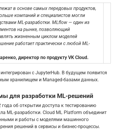
лежат в основе самых передовых продуктов,
больше компаний и специалистов могли
ствами ML-разработки. MLflow — один из
рументов на рынке, позволяющий
правлять жизненным циклом моделей
шение работает практически с любой ML-
енко, директор по продукту VK Cloud.
 интегрирован с JupyterHub. В будущем появится
имым хранилищем и Managed-базами данных.
мы для разработки ML-решений
 года об открытии доступа к тестированию
а ML-разработки. Cloud ML Platform объединит
анными и работы с моделями машинного
дрения решений в сервисы и бизнес-процессы.