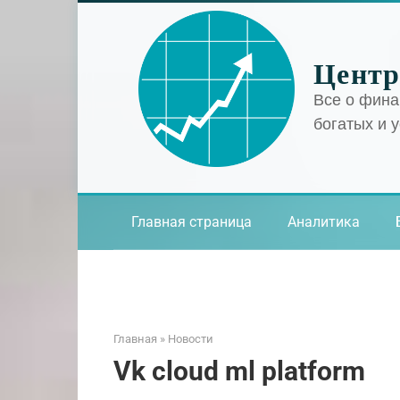
Перейти
к
контенту
Центр
Все о фина
богатых и 
Главная страница
Аналитика
Главная
»
Новости
Vk cloud ml platform