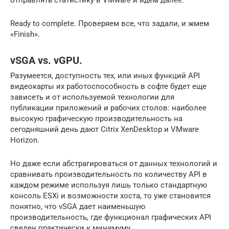
отправлять статистику в VMware и идем далее:
Ready to complete. Проверяем все, что задали, и жмем
«Finish».
vSGA vs. vGPU.
Разумеется, доступность тех, или иных функций API
видеокарты их работоспособность в софте будет еще
зависеть и от используемой технологии для
публикации приложений и рабочих столов: наиболее
высокую графическую производительность на
сегодняшний день дают Citrix XenDesktop и VMware
Horizon.
Но даже если абстрагироваться от данных технологий и
сравнивать производительность по количеству API в
каждом режиме используя лишь только стандартную
консоль ESXi и возможности хоста, то уже становится
понятно, что vSGA дает наименьшую
производительность, где функционал графических API
сведен практически к минимуму.