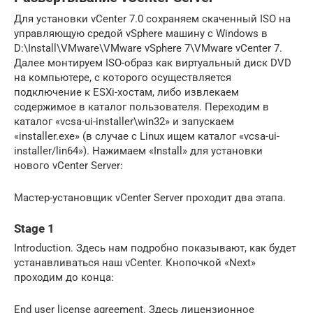
Для установки vCenter 7.0 сохраняем скаченный ISO на
управляющую средой vSphere машину с Windows в
D:\Install\VMware\VMware vSphere 7\VMware vCenter 7.
Далее монтируем ISO-образ как виртуальный диск DVD
на компьютере, с которого осуществляется
подключение к ESXi-хостам, либо извлекаем
содержимое в каталог пользователя. Переходим в
каталог «vcsa-ui-installer\win32» и запускаем
«installer.exe» (в случае с Linux ищем каталог «vcsa-ui-
installer/lin64»). Нажимаем «Install» для установки
нового vCenter Server:
Мастер-установщик vCenter Server проходит два этапа.
Stage 1
Introduction. Здесь нам подробно показывают, как будет
устанавливаться наш vCenter. Кнопочкой «Next»
проходим до конца:
End user license agreement. Здесь лицензионное