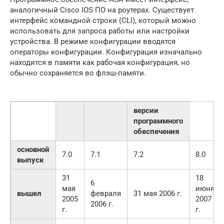
аналогичный Cisco IOS ПО на роутерах. Существует
интерфейс командной строки (CLI), который можно
использовать для запроса работы или настройки
устройства. В режиме конфигурации вводятся
операторы конфигурации. Конфигурация изначально
находится в памяти как рабочая конфигурация, но
обычно сохраняется во флэш-памяти.
версии
программного
обеспечения
основной
7.0
7.1
7.2
8.0
выпуск
31
18
6
мая
июня
вышел
февраля
31 мая 2006 г.
2005
2007
2006 г.
г.
г.