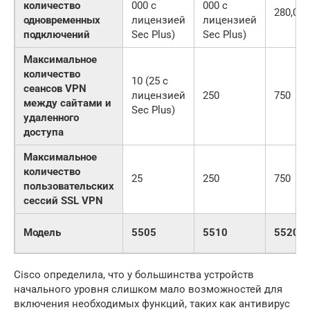
количество
000 с
000 с
280,000
одновременных
лицензией
лицензией
подключений
Sec Plus)
Sec Plus)
Максимальное
количество
10 (25 с
сеансов VPN
лицензией
250
750
между сайтами и
Sec Plus)
удаленного
доступа
Максимальное
количество
25
250
750
пользовательских
сессий SSL VPN
Модель
5505
5510
5520
Cisco определила, что у большинства устройств
начального уровня слишком мало возможностей для
включения необходимых функций, таких как антивирус