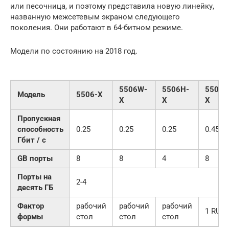
или песочница, и поэтому представила новую линейку,
названную межсетевым экраном следующего
поколения. Они работают в 64-битном режиме.
Модели по состоянию на 2018 год.
5506W-
5506H-
5508-
Модель
5506-X
X
X
X
Пропускная
способность
0.25
0.25
0.25
0.45
Гбит / с
GB порты
8
8
4
8
Порты на
2-4
десять ГБ
Фактор
рабочий
рабочий
рабочий
1 RU
формы
стол
стол
стол