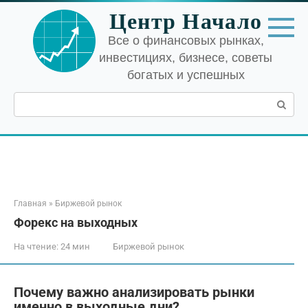
Перейти
Центр Начало
к
контенту
Все о финансовых рынках,
инвестициях, бизнесе, советы
богатых и успешных
Поиск:
Главная
»
Биржевой рынок
Форекс на выходных
На чтение:
24 мин
Биржевой рынок
Почему важно анализировать рынки
именно в выходные дни?