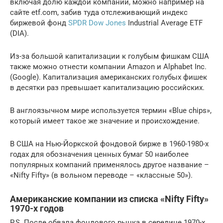
включая долю каждой компании, можно например на
сайте etf.com, забив туда отслеживающий индекс
биржевой фонд
SPDR Dow Jones
Industrial Average ETF
(DIA).
Из-за большой капитализации к голубым фишкам США
также можно отнести компании Amazon и Alphabet Inc.
(Google). Капитализация американских голубых фишек
в десятки раз превышает капитализацию российских.
В англоязычном мире используется термин «Blue chips»,
который имеет такое же значение и происхождение.
В США на Нью-Йоркской фондовой бирже в 1960-1980-х
годах для обозначения ценных бумаг 50 наиболее
популярных компаний применялось другое название –
«Nifty Fifty» (в вольном переводе – «классные 50»).
Американские компании из списка «Nifty Fifty»
1970-х годов
P.S. После обвала фондового рынка в середине 1970-х