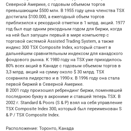
Северной Америке, с годовым объемом торгов
превышающим $500 млн. В 1955 году цена членства TSX
достигала $100.000, а ежегодный объем торгов
приблизился к рекордной отметки в 1 млрд. акций. 1977
год был еще одним рекордным годом для биржи, когда
на ней был запущен первый в мире компьютер с
торговой системой Assisted Trading System, а также
индекс 300 TSX Composite Index, который станет в
дальнейшем сравнительным индексом для канадского
фондового рынка. К 1980 году на TSX уже приходилось
80% всех акций в Канаде с годовым объемом торгов в
3,3 млрд. акций на сумму около $ 30 млрд. TSX
сохранила лидерство и в 1990-х. В 1996 году она стала
первой биржей в Северной Америке.
В 2001 году произошел ребрендинг биржи, поменявшей
последнюю букву в акрониме и ставшей теперь TSX. В
2002 г. Standard & Poors (S & P) взял на себя управление
TSX Composite Index 300, который был переименован S
& P / TSX Composite Index.
Расположение: Торонто, Канада