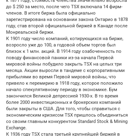
к 1871 году, стоимость членства значительно возросла
до $ 250 за место, после чего TSX включала 14 фирм-
членов. В итоге биржа была официально
зарегистрирована на основании закона Онтарио в 1878
году, став второй официальной биржей в Канаде после
Монреальской биржи.
К 1901 году число компаний, котирующихся на бирже,
возросло уже до 100, а годовой объем торгов был
близок к 1 млн. акций. В 1914 году озабоченность по
поводу финансовой паники из-за начала Первой
мировой войны побудило закрыть TSX на целых три
месяца. Акции выросли в тандеме с корпоративными
прибылями во время Первой мировой войны, что
привело к перемирию в 1918 году, которое положило
начало спекулятивному периоду в экономике. Бум
закончился Великой депрессией 1930-х. В то время
более 2000 инвестиционных и брокерских компаний
были закрыты в США. Для того, чтобы справиться с
экономическим кризисом TSX пришлось объединиться
со своим главным конкурентом Standard Stock & Mining
Exchange.
К 1936 году TSX стала третьей крупнейшей биржей в