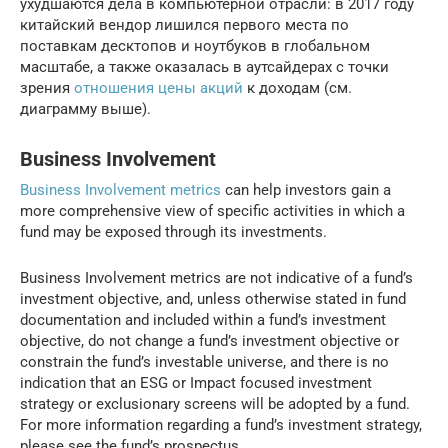
ухудшаются дела в компьютерной отрасли: в 2017 году
китайский вендор лишился первого места по
поставкам десктопов и ноутбуков в глобальном
масштабе, а также оказалась в аутсайдерах с точки
зрения
отношения цены акций
к доходам (см.
диаграмму выше).
Business Involvement
Business Involvement metrics
can help investors gain a
more comprehensive view of specific activities in which a
fund may be exposed through its investments.
Business Involvement metrics are not indicative of a fund’s
investment objective, and, unless otherwise stated in fund
documentation and included within a fund’s investment
objective, do not change a fund’s investment objective or
constrain the fund’s investable universe, and there is no
indication that an ESG or Impact focused investment
strategy or exclusionary screens will be adopted by a fund.
For more information regarding a fund’s investment strategy,
please see the fund’s prospectus.