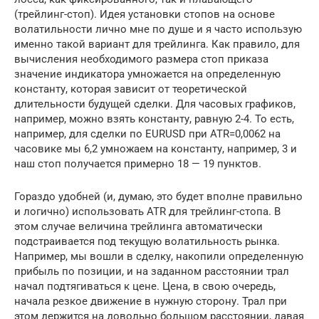
(трейлинг-стоп). Идея установки стопов на основе
волатильности лично мне по душе и я часто использую
именно такой вариант для трейлинга. Как правило, для
вычисления необходимого размера стоп приказа
значение индикатора умножается на определенную
константу, которая зависит от теоретической
длительности будущей сделки. Для часовых графиков,
например, можно взять константу, равную 2-4. То есть,
например, для сделки по EURUSD при ATR=0,0062 на
часовике мы 6,2 умножаем на константу, например, 3 и
наш стоп получается примерно 18 — 19 пунктов.
Гораздо удобней (и, думаю, это будет вполне правильно
и логично) использовать ATR для трейлинг-стопа. В
этом случае величина трейлинга автоматически
подстраивается под текущую волатильность рынка.
Например, мы вошли в сделку, накопили определенную
прибыль по позиции, и на заданном расстоянии трал
начал подтягиваться к цене. Цена, в свою очередь,
начала резкое движение в нужную сторону. Трал при
этом держится на довольно большом расстоянии, давая