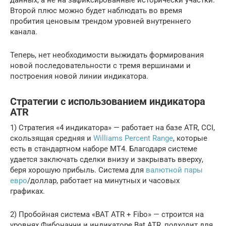
Второй плюс можно будет наблюдать во время
пробития ценовым трендом уровней внутреннего
канала.
Теперь, нет необходимости выжидать формирования
новой последовательности с тремя вершинами и
построения новой линии индикатора.
Стратегии с использованием индикатора
ATR
1) Стратегия «4 индикатора» — работает на базе ATR, CCI,
скользящая средняя и
Williams Percent Range
, которые
есть в стандартном наборе МТ4. Благодаря системе
удается заключать сделки внизу и закрывать вверху,
беря хорошую прибыль. Система для
валютной пары
евро
/доллар, работает на минутных и часовых
графиках.
2) Пробойная система «BAT ATR + Fibo» — строится на
уровнях Фибоначчи и индикаторе Bat ATR, подходит для