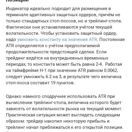
Индикатор идеально подходит для размещения в
терминале адаптивных защитных ордеров, причём не
только стандартных стоп-лоссов, но и трейлинг-стопа.
Фактически они устанавливаются учётом текущей
волатильности. Чтобы установить защитный ордер,
надо
умножить константу на значение ATR
. Постоянная
ATR определяется с учётом предполагаемой
продолжительности предстоящей сделки. Если
трейдинг ведётся на внутридневных временных
периодах, то константа может быть равна 2-4. Работая
на таймфрейме H-1 при значении ATR равном 0.0062,
следует умножить 6.2 на 3, в результате чего величина
стоп-лосса составит 19 пунктов.
Однако намного сподручнее использовать ATR при
вычислении трейлинг-стопа, величина которого будет
зависеть от волатильности рынка на текущий момент.
Практическая ситуация может выглядеть следующим
образом: трейдер накопил некоторую прибыль и
трейлинг начал приближаться к его открытой позиции.