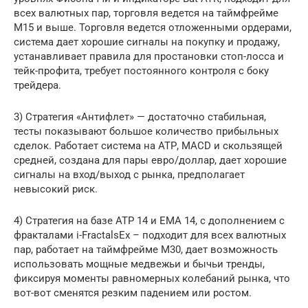
всех валютных пар, торговля ведется на таймфрейме
М15 и выше. Торговля ведется отложенными ордерами,
система дает хорошие сигналы на покупку и продажу,
устанавливает правила для простановки стоп-лосса и
тейк-профита, требует постоянного контроля с боку
трейдера.
3) Стратегия «Антифлет» — достаточно стабильная,
тесты показывают большое количество прибыльных
сделок. Работает система на АТР, MACD и скользящей
средней, создана для пары евро/доллар, дает хорошие
сигналы на вход/выход с рынка, предполагает
невысокий риск.
4) Стратегия на базе АТР 14 и ЕМА 14, с дополнением с
фракталами i-FractalsEx – подходит для всех валютных
пар, работает на таймфрейме М30, дает возможность
использовать мощные медвежьи и бычьи тренды,
фиксируя моменты равномерных колебаний рынка, что
вот-вот сменятся резким падением или ростом.