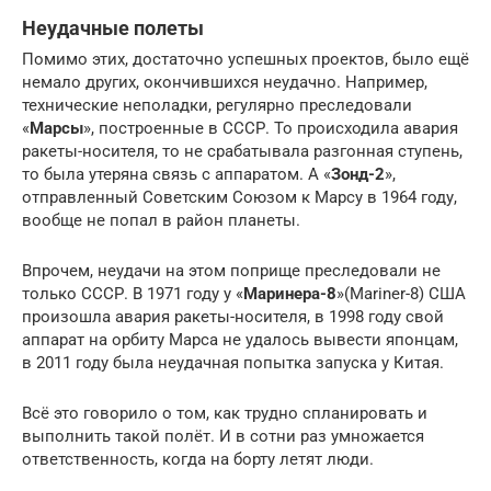
Неудачные полеты
Помимо этих, достаточно успешных проектов, было ещё
немало других, окончившихся неудачно. Например,
технические неполадки, регулярно преследовали
«
Марсы
», построенные в СССР. То происходила авария
ракеты-носителя, то не срабатывала разгонная ступень,
то была утеряна связь с аппаратом. А «
Зонд-2
»,
отправленный Советским Союзом к Марсу в 1964 году,
вообще не попал в район планеты.
Впрочем, неудачи на этом поприще преследовали не
только СССР. В 1971 году у «
Маринера-8
»(Mariner-8) США
произошла авария ракеты-носителя, в 1998 году свой
аппарат на орбиту Марса не удалось вывести японцам,
в 2011 году была неудачная попытка запуска у Китая.
Всё это говорило о том, как трудно спланировать и
выполнить такой полёт. И в сотни раз умножается
ответственность, когда на борту летят люди.