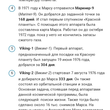
В 1971 году к Марсу отправился
Маринер-9
(
Mariner-9
). Он добрался до заданной точки за
168 дней
. И стал первым спутником «Красной
планеты». С помощью этого аппарата была
составлена карта Марса. Работал он до октября
1972 года. пока у него не кончились запасы
сжатого газа.
Viking-1
(
Викинг-1
). Первый аппарат,
предназначенный для посадки на Красную
планету был запущен 19 июня 1976 года,
добрался за
304 дня
.
Viking-2
(
Викинг-2
) стартовал 7 августа 1976 года
и добирался до Марса
333 дня
. Он также
состоял из орбитальной станции и зонда.
Основная задача, стоявшая перед аппаратами
данной космической программы, была
следующей: поиски жизни. Также тогда было
сделано около 16 тыс. снимков Марса. На