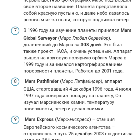
первых цветных фотографиях Марс подтвердил
своё второе название. Планета представляла
собой красную пустыню, и даже небо казалось
розовым из-за пыли, которую поднимал ветер.
В 1996 году за изучение планеты принялся
Mars
Global Surveyor
(
Марс Глобал Сервейор
),
долетевший до Марса за
308 дней
. Это был
также проект НАСА, и очень успешный. Аппарат
вышел на круговую полярную орбиту Марса в
1999 году и занимался картографированием
поверхности планеты. Работал до 2001 года.
Mars Pathfinder
(
Марс Патфайндер
), аппарат
США, стартовавший 4 декабря 1996 года, 4 июля
1997 года совершил посадку на планету, Он
изучал марсианские камни, температуру
поверхности, ветер и делал снимки.
Mars Express
(
Марс-экспресс
) – станция
Европейского космического агентства –
отправилась в путь 25 декабря 2003 г и достигла