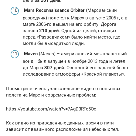
цели
за 201 день
.
Mars Reconnaissance Orbiter
(Марсианский
разведчик) полетел к Марсу в августе 2005 г, а в
марте 2006-го вышел на его орбиту. Дорога
заняла
210 дней
. Одной из целей, стоящих
перед «Разведчиком» было найти место, где
могли бы высадиться люди.
Maven
(
Мавен
) – американский межпланетный
зонд– был запущен в ноябре 2013 года и летел
до Марса
307 дней
. Основной его задачей было
исследование атмосферы «Красной планеты».
Посмотрите очень увлекательное видео о попытках
полета на Марс и современных проблем:
https://youtube.com/watch?v=7AgD3RTc5Oc
Как видно из приведённых данных, время в пути
зависит от взаимного расположения небесных тел.