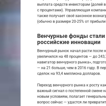
выплата средств инвесторам (долей 
с процентами). Управляющая компан
также получает своё законное возна
(обычно в размере 20-25% от прибыли
Венчурные фонды стали 
российские инновации
Венчурный рынок начал расти после не
увеличился на 48 процентов — до 243
навигатор венчурного рынка», подго
— на 21 больше, чем в 2016 году. В п
сделок на 93,4 миллиона долларов.
Переход венчурного рынка к росту как
важный сигнал о постепенной смене н
новым условиям, полагает генеральн
вопрос сейчас — удастся ли преврати