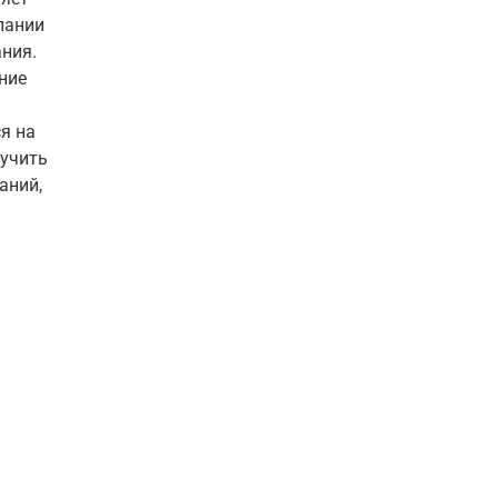
пании
ния.
ние
я на
лучить
аний,