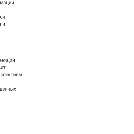
изации
ы
тся
 и
тающий
сит
рспективы
твенных
в
и