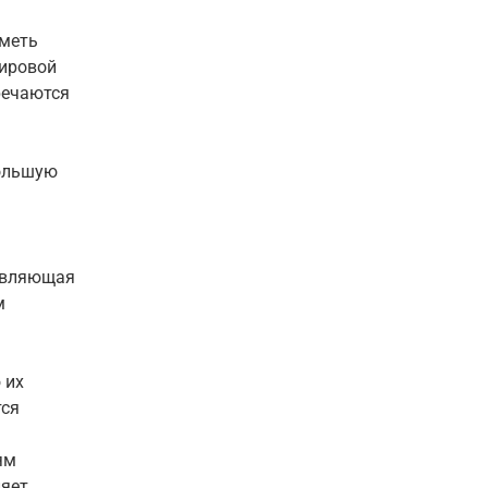
иметь
мировой
речаются
большую
авляющая
м
 их
тся
ям
ляет