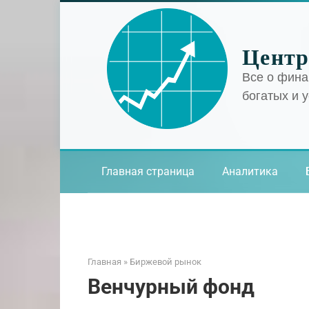
Перейти
к
контенту
Центр
Все о фина
богатых и 
Главная страница
Аналитика
Главная
»
Биржевой рынок
Венчурный фонд