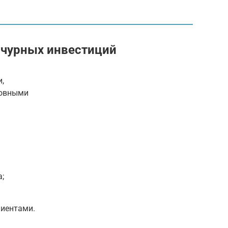
нчурных инвестиций
,
новными
;
иентами.