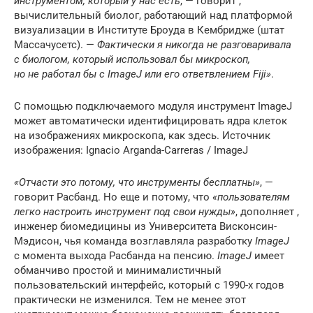
инструментом, который у нас есть
, — говорит ,
вычислительный биолог, работающий над платформой
визуализации в Институте Броуда в Кембридже (штат
Массачусетс). —
Фактически я никогда не разговаривала
с биологом, который использовал бы микроскоп,
но не работал бы с ImageJ или его ответвлением Fiji»
.
C помощью подключаемого модуля инструмент ImageJ
может автоматически идентифицировать ядра клеток
на изображениях микроскопа, как здесь. Источник
изображения: Ignacio Arganda-Carreras / ImageJ
«Отчасти это потому, что инструменты бесплатны»
, —
говорит Расбанд. Но еще и потому, что
«пользователям
легко настроить инструмент под свои нужды»
, дополняет ,
инженер биомедицины из Университета Висконсин-
Мэдисон, чья команда возглавляла разработку
ImageJ
с момента выхода Расбанда на пенсию.
ImageJ
имеет
обманчиво простой и минималистичный
пользовательский интерфейс, который с 1990-х годов
практически не изменился. Тем не менее этот