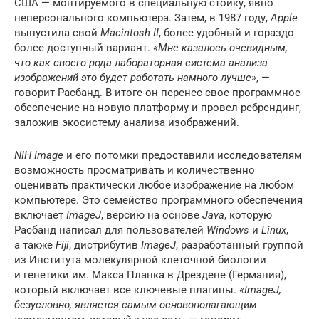
США — монтируемого в специальную стойку, явно
неперсонального компьютера. Затем, в 1987 году,
Apple
выпустила свой
Macintosh II
, более удобный и гораздо
более доступный вариант.
«Мне казалось очевидным,
что как своего рода лабораторная система анализа
изображений это будет работать намного лучше»
, —
говорит Расбанд. В итоге он перенес свое программное
обеспечение на новую платформу и провел ребрендинг,
заложив экосистему анализа изображений.
NIH Image
и его потомки предоставили исследователям
возможность просматривать и количественно
оценивать практически любое изображение на любом
компьютере. Это семейство программного обеспечения
включает
ImageJ
, версию на основе
Java
, которую
Расбанд написал для пользователей
Windows
и
Linux
,
а также
Fiji
, дистрибутив
ImageJ
, разработанный группой
из Института молекулярной клеточной биологии
и генетики им. Макса Планка в Дрездене (Германия),
который включает все ключевые плагины.
«ImageJ,
безусловно, является самым основополагающим