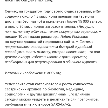
носит по сей день:
arXiv.org
.
Сейчас, на тридцатом году своего существования,
arXiv
содержит около 1,8 миллиона препринтов (все они
доступны бесплатно) и привлекает более 15 000 заявок
и около 30 миллионов загрузок в месяц.
«Нетрудно
понять, почему arXiv стал таким популярным сервисом
, —
писали 10 лет назад редакторы
Nature Photonics
по случаю двадцатой годовщины сайта. —
Система
предоставляет исследователям быстрый и удобный
способ установить отметку, которая показывает, что они
делали и когда, избежав хлопот и траты времени,
необходимых для рецензирования в обычном журнале»
.
Источник изображения: arXiv.org
Успех сайта стал катализатором роста количества
сестринских архивов по биологии, медицине,
социологии и другим дисциплинам. Его влияние
сегодня можно увидеть в десятках тысяч препринтов,
опубликованных о вирусе
SARS-CoV-2
.