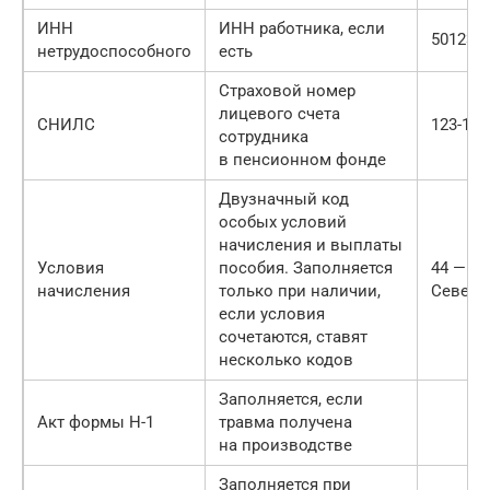
ИНН
ИНН работника, если
501231
нетрудоспособного
есть
Страховой номер
лицевого счета
СНИЛС
123-123
сотрудника
в пенсионном фонде
Двузначный код
особых условий
начисления и выплаты
Условия
пособия. Заполняется
44 — р
начисления
только при наличии,
Севера
если условия
сочетаются, ставят
несколько кодов
Заполняется, если
Акт формы Н-1
травма получена
на производстве
Заполняется при