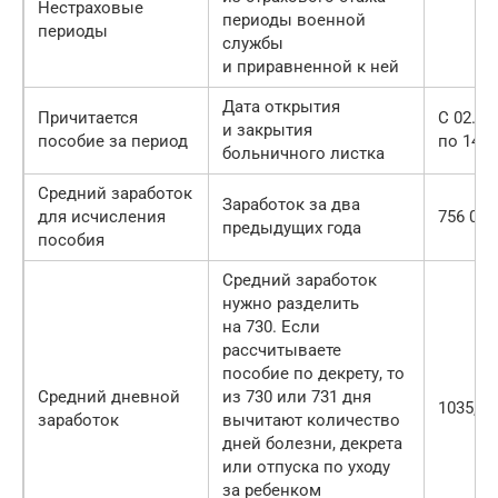
Нестраховые
периоды военной
периоды
службы
и приравненной к ней
Дата открытия
Причитается
С 02.02
и закрытия
пособие за период
по 14.0
больничного листка
Средний заработок
Заработок за два
для исчисления
756 000
предыдущих года
пособия
Средний заработок
нужно разделить
на 730. Если
рассчитываете
пособие по декрету, то
Средний дневной
из 730 или 731 дня
1035,6 
заработок
вычитают количество
дней болезни, декрета
или отпуска по уходу
за ребенком