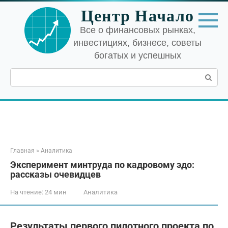
Перейти
Центр Начало
к
контенту
Все о финансовых рынках,
инвестициях, бизнесе, советы
богатых и успешных
Поиск:
Главная
»
Аналитика
Эксперимент минтруда по кадровому эдо:
рассказы очевидцев
На чтение:
24 мин
Аналитика
Результаты первого пилотного проекта по