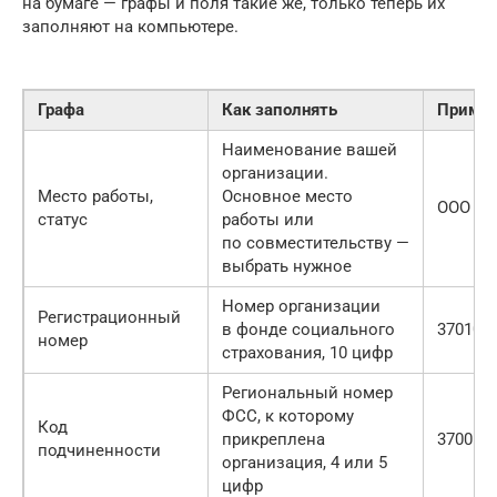
на бумаге — графы и поля такие же, только теперь их
заполняют на компьютере.
Графа
Как заполнять
Приме
Наименование вашей
организации.
Место работы,
Основное место
ООО «Л
статус
работы или
по совместительству —
выбрать нужное
Номер организации
Регистрационный
в фонде социального
370100
номер
страхования, 10 цифр
Региональный номер
ФСС, к которому
Код
прикреплена
37001
подчиненности
организация, 4 или 5
цифр