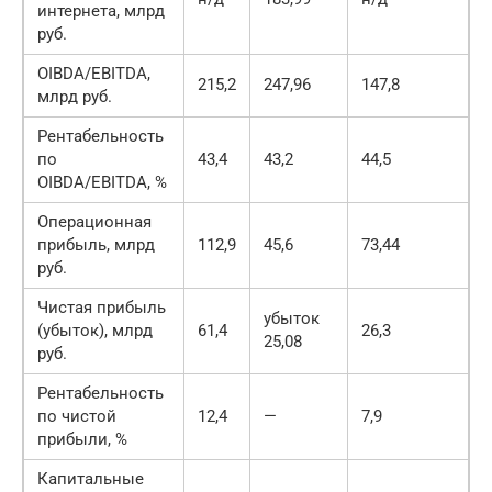
интернета, млрд
руб.
OIBDA/EBITDA,
215,2
247,96
147,8
млрд руб.
Рентабельность
по
43,4
43,2
44,5
OIBDA/EBITDA, %
Операционная
прибыль, млрд
112,9
45,6
73,44
руб.
Чистая прибыль
убыток
(убыток), млрд
61,4
26,3
25,08
руб.
Рентабельность
по чистой
12,4
—
7,9
прибыли, %
Капитальные