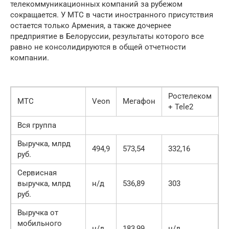
телекоммуникационных компаний за рубежом
сокращается. У МТС в части иностранного присутствия
остается только Армения, а также дочернее
предприятие в Белоруссии, результаты которого все
равно не консолидируются в общей отчетности
компании.
Ростелеком
МТС
Veon
Мегафон
+ Tele2
Вся группа
Выручка, млрд
494,9
573,54
332,16
руб.
Сервисная
выручка, млрд
н/д
536,89
303
руб.
Выручка от
мобильного
н/д
183,99
н/д