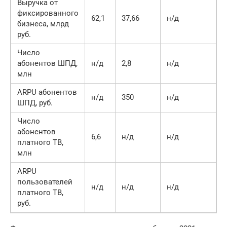
Выручка от
фиксированного
62,1
37,66
н/д
1
бизнеса, млрд
руб.
Число
абонентов ШПД,
н/д
2,8
н/д
1
млн
ARPU абонентов
н/д
350
н/д
3
ШПД, руб.
Число
абонентов
6,6
н/д
н/д
1
платного ТВ,
млн
ARPU
пользователей
н/д
н/д
н/д
2
платного ТВ,
руб.