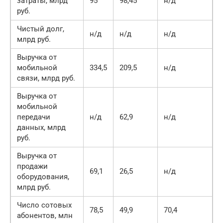
затраты, млрд
95
98,45
н/д
1
руб.
Чистый долг,
н/д
н/д
н/д
3
млрд руб.
Выручка от
мобильной
334,5
209,5
н/д
1
связи, млрд руб.
Выручка от
мобильной
передачи
н/д
62,9
н/д
н
данных, млрд
руб.
Выручка от
продажи
69,1
26,5
н/д
н
оборудования,
млрд руб.
Число сотовых
78,5
49,9
70,4
4
абонентов, млн