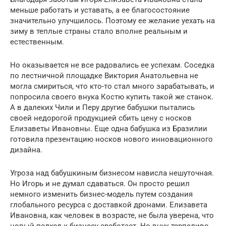
меньше работать и уставать, а ее благосостояние
значительно улучшилось. Поэтому ее желание уехать на
зиму в теплые страны стало вполне реальным и
естественным.
Но оказывается не все радовались ее успехам. Соседка
по лестничной площадке Виктория Анатольевна не
могла смириться, что кто-то стал много зарабатывать, и
попросила своего внука Костю купить такой же станок.
А в далеких Чили и Перу другие бабушки пытались
своей недорогой продукцией сбить цену с носков
Елизаветы Ивановны. Еще одна бабушка из Бразилии
готовила презентацию носков нового инновационного
дизайна.
Угроза над бабушкиным бизнесом нависла нешуточная.
Но Игорь и не думал сдаваться. Он просто решил
немного изменить бизнес-модель путем создания
глобального ресурса с доставкой дронами. Елизавета
Ивановна, как человек в возрасте, не была уверена, что
новый подход к бизнесу сработает. Но внук терпеливо