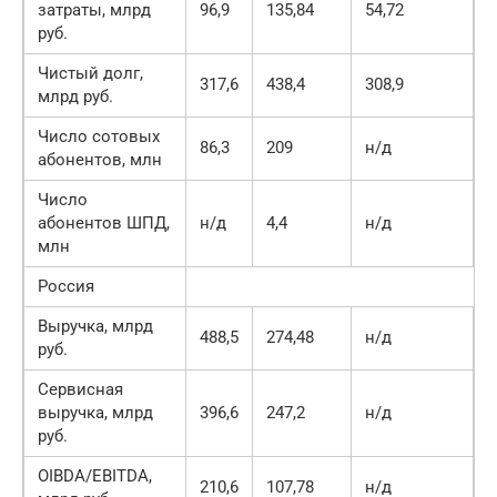
затраты, млрд
96,9
135,84
54,72
руб.
Чистый долг,
317,6
438,4
308,9
млрд руб.
Число сотовых
86,3
209
н/д
абонентов, млн
Число
абонентов ШПД,
н/д
4,4
н/д
млн
Россия
Выручка, млрд
488,5
274,48
н/д
5
руб.
Сервисная
выручка, млрд
396,6
247,2
н/д
н
руб.
OIBDA/EBITDA,
210,6
107,78
н/д
1