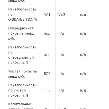
млрд руб.
Рентабельность
по
43,1
39,3
н/д
3
OIBDA/EBITDA, %
Операционная
прибыль, млрд
н/д
н/д
н/д
6
руб.
Рентабельность
по
н/д
н/д
н/д
1
операционной
прибыли, %
Чистая прибыль,
57,7
н/д
н/д
2
млрд руб.
Рентабельность
по чистой
11,8
н/д
н/д
4
прибыли, %
Капитальные