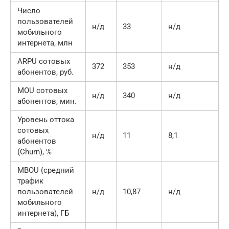
Число
пользователей
н/д
33
н/д
н
мобильного
интернета, млн
ARPU сотовых
372
353
н/д
3
абонентов, руб.
MOU сотовых
н/д
340
н/д
н
абонентов, мин.
Уровень оттока
сотовых
н/д
11
8,1
абонентов
(Churn), %
MBOU (средний
трафик
пользователей
н/д
10,87
н/д
н
мобильного
интернета), ГБ