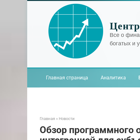
Перейти
к
контенту
Центр
Все о фина
богатых и 
Главная страница
Аналитика
Главная
»
Новости
Обзор программного о