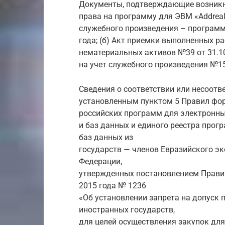
Документы, подтверждающие возникн
права на программу для ЭВМ «Addreali
служебного произведения – программы
года; (б) Акт приемки выполненных раб
нематериальных активов №39 от 31.10.
на учет служебного произведения №15
Сведения о соответствии или несоотв
установленным пунктом 5 Правил фор
российских программ для электронн
и баз данных и единого реестра про
баз данных из
государств — членов Евразийского э
Федерации,
утвержденных постановлением Правит
2015 года № 1236
«Об установлении запрета на допуск 
иностранных государств,
для целей осуществления закупок дл