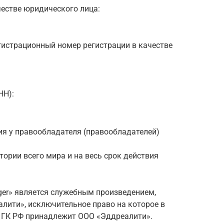
честве юридического лица:
гистрационный номер регистрации в качестве
НН):
ия у правообладателя (правообладателей)
тории всего мира и на весь срок действия
ger» является служебным произведением,
ити», исключительное право на которое в
5 ГК РФ принадлежит ООО «Эддреалити».