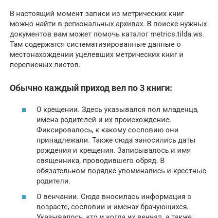
В настоящий момент записи из метрических книг
можно найти в региональных архивах. В поиске нужных
документов вам может помочь каталог metrics.tilda.ws.
Там содержатся систематизированные данные о
местонахождении уцелевших метрических книг и
переписных листов.
Обычно каждый приход вел по 3 книги:
О крещении. Здесь указывался пол младенца,
имена родителей и их происхождение.
Фиксировалось, к какому сословию они
принадлежали. Также сюда заносились даты
рождения и крещения. Записывалось и имя
священника, проводившего обряд. В
обязательном порядке упоминались и крестные
родители.
О венчании. Сюда вносилась информация о
возрасте, сословии и именах брачующихся.
Указывалось, кто и когда их венчал, а также