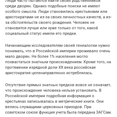
Люди часто пытаются найти своих родственников
среди дворян. Однако подобные поиски не имеют
особого смысла. Люди становились крестьянами или
аристократами не из-за своих личностных качеств, а из-
за обстоятельств своего рождения. Человек не
становится лучше или хуже только от того, какой
социальный статус имели его предки.
Начинающим исследователям своей генеалогии нужно
понимать, что в Российской империи проживало очень
мало дворян. Не более 1% населения могло
похвастаться знатным происхождением. Кроме того, на
протяжении изрядной доли XX века российская
аристократия целенаправленно истреблялась.
Отсутствие прямых знатных предков вовсе не означает,
что происхождение человека нельзя установить. В
Российской империи подробная информация о
крестьянах записывалась в метрические книги. Они
велись служащими церковных приходов. При
советском союзе функция учета была передана ЗАГСам.