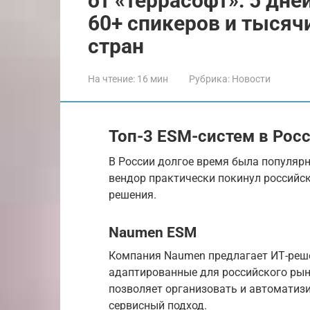
от «террасофт»: 5 дне
60+ спикеров и тысяч
стран
На чтение:
16 мин
Рубрика:
Новости
Топ-3 ESM-систем в Рос
В России долгое время была популярна
вендор практически покинул российс
решения.
Naumen ESM
Компания Naumen предлагает ИТ-реш
адаптированные для российского рын
позволяет организовать и автоматизи
сервисный подход.