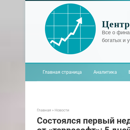
Перейти
к
контенту
Центр
Все о фина
богатых и 
Главная страница
Аналитика
Главная
»
Новости
Состоялся первый не