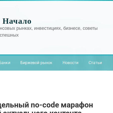
 Начало
нсовых рынках, инвестициях, бизнесе, советы
успешных
Банки
Биржевой рынок
Новости
Статьи
дельный no-code марафон