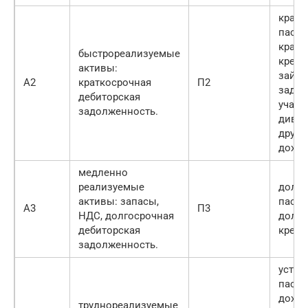
кратк
пасси
кратк
быстрореализуемые
креди
активы:
займы
А2
краткосрочная
П2
задо
дебиторская
участ
задолженность.
дивид
други
доход
медленно
реализуемые
долг
активы: запасы,
пасси
А3
П3
НДС, долгосрочная
долг
дебиторская
креди
задолженность.
устой
пасси
дохо
труднореализуемые