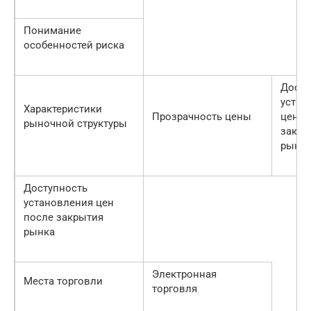
Понимание
особенностей риска
Досту
устан
Характеристики
Прозрачность цены
цен д
рыночной структуры
закры
рынк
Доступность
установления цен
после закрытия
рынка
Электронная
Места торговли
торговля