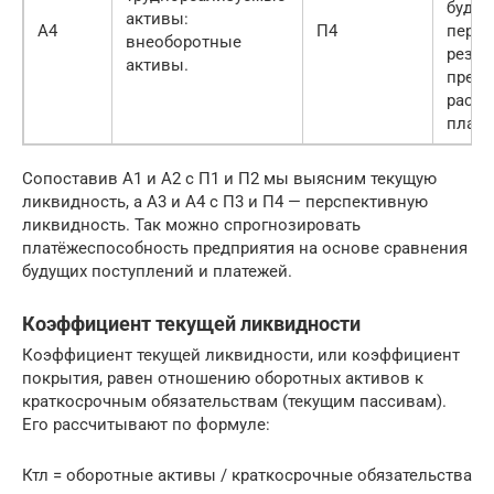
будущ
активы:
А4
П4
перио
внеоборотные
резе
активы.
предс
расхо
плате
Сопоставив А1 и А2 с П1 и П2 мы выясним текущую
ликвидность, а А3 и А4 с П3 и П4 — перспективную
ликвидность. Так можно спрогнозировать
платёжеспособность предприятия на основе сравнения
будущих поступлений и платежей.
Коэффициент текущей ликвидности
Коэффициент текущей ликвидности, или коэффициент
покрытия, равен отношению оборотных активов к
краткосрочным обязательствам (текущим пассивам).
Его рассчитывают по формуле:
Ктл = оборотные активы / краткосрочные обязательства