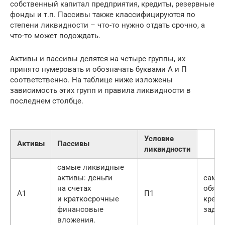
собственный капитал предприятия, кредиты, резервные
фонды и т.п. Пассивы также классифицируются по
степени ликвидности – что-то нужно отдать срочно, а
что-то может подождать.
Активы и пассивы делятся на четыре группы, их
принято нумеровать и обозначать буквами А и П
соответственно. На таблице ниже изложены
зависимость этих групп и правила ликвидности в
последнем столбце.
Условие
Активы
Пассивы
ликвидности
самые ликвидные
активы: деньги
самы
на счетах
обяза
А1
П1
и краткосрочные
креди
финансовые
задол
вложения.