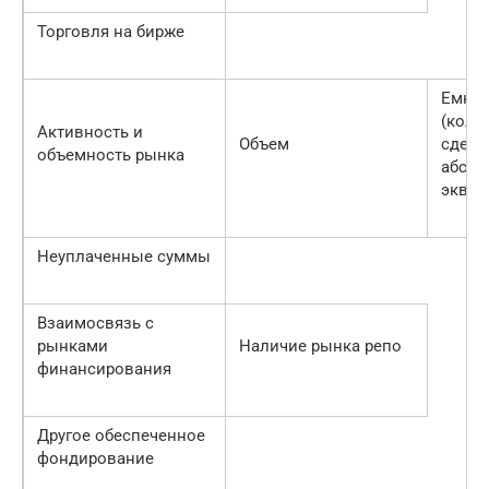
Торговля на бирже
Емкос
(коли
Активность и
Объем
сдело
объемность рынка
абсо
эквив
Неуплаченные суммы
Взаимосвязь с
рынками
Наличие рынка репо
финансирования
Другое обеспеченное
фондирование