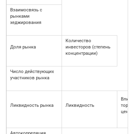
Взаимосвязь с
рынками
хеджирования
Количество
Доля рынка
инвесторов (степень
концентрации)
Число действующих
участников рынка
Влиян
Ликвидность рынка
Ликвидность
торго
цену
Автокорреляция