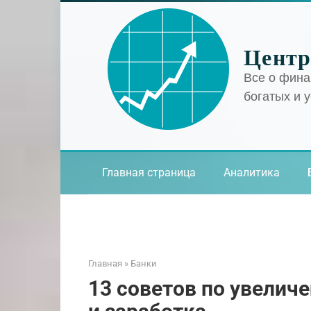
Перейти
к
контенту
Центр
Все о фина
богатых и 
Главная страница
Аналитика
Главная
»
Банки
13 советов по увелич