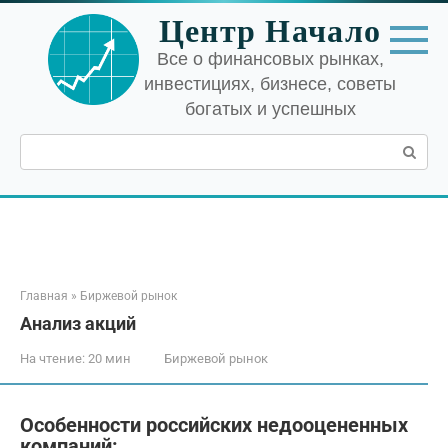
Перейти
Центр Начало
к
контенту
Все о финансовых рынках,
инвестициях, бизнесе, советы
богатых и успешных
Поиск:
Главная
»
Биржевой рынок
Анализ акций
На чтение:
20 мин
Биржевой рынок
Особенности российских недооцененных
компаний: