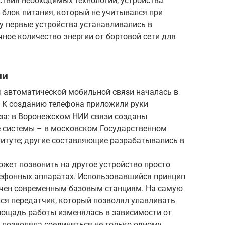
сутствия необходимых технологий, устройства
й блок питания, который не учитывался при
у первые устройства устанавливались в
ное количество энергии от бортовой сети для
ии
ы автоматической мобильной связи началась в
”. К созданию телефона приложили руки
юза: в Воронежском НИИ связи созданы
е системы – в московском Государственном
туте; другие составляющие разрабатывались в
ожет позвонить на другое устройство просто
лефонных аппаратах. Использовавшийся принцип
ичен современным базовым станциям. На самую
ся передатчик, который позволял улавливать
площадь работы изменялась в зависимости от
 позволяла соединяться не только одному