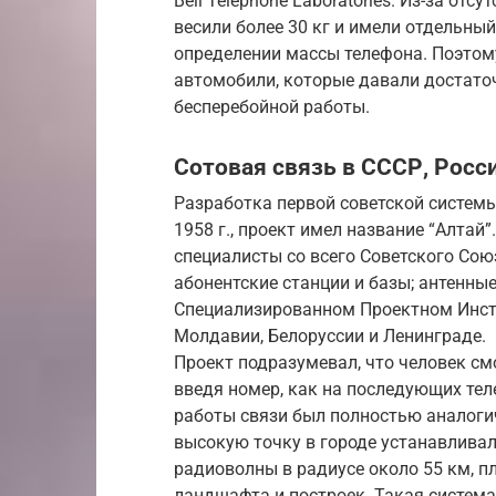
Bell Telephone Laboratories. Из-за от
весили более 30 кг и имели отдельны
определении массы телефона. Поэтом
автомобили, которые давали достаточ
бесперебойной работы.
Сотовая связь в СССР, Росс
Разработка первой советской систем
1958 г., проект имел название “Алтай
специалисты со всего Советского Со
абонентские станции и базы; антенны
Специализированном Проектном Инсти
Молдавии, Белоруссии и Ленинграде.
Проект подразумевал, что человек см
введя номер, как на последующих те
работы связи был полностью аналог
высокую точку в городе устанавливал
радиоволны в радиусе около 55 км, 
ландшафта и построек. Такая система