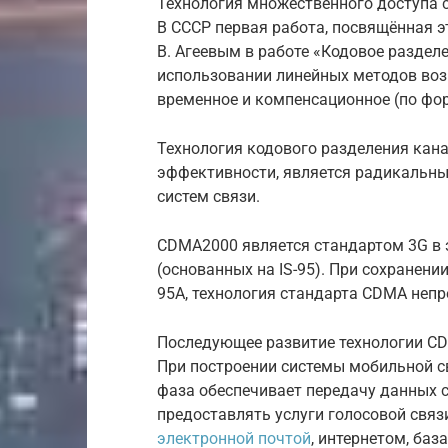
Технология множественного доступа 
В СССР первая работа, посвящённая эт
В. Агеевым в работе «Кодовое разделе
использовании линейных методов воз
временное и компенсационное (по фор
Технология кодового разделения кан
эффективности, является радикальн
систем связи.
CDMA2000 является стандартом 3G в
(основанных на IS-95). При сохранени
95A, технология стандарта CDMA непр
Последующее развитие технологии CD
При построении системы мобильной с
фаза обеспечивает передачу данных с
предоставлять услуги голосовой связ
электронной почтой
, интернетом, ба