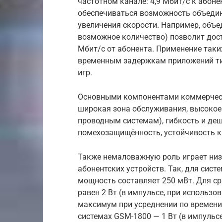
частотном канале: 4,9 Мбит/с к абонен
обеспечиваться возможность объедин
увеличения скорости. Например, объ
возможное количество) позволит дост
Мбит/с от абонента. Применение таки
временным задержкам приложений типа
игр.
Основными компонентами коммерческ
широкая зона обслуживания, высокое
проводным системам), гибкость и деш
помехозащищённость, устойчивость к
Также немаловажную роль играет ни
абонентских устройств. Так, для си
мощность составляет 250 мВт. Для ср
равен 2 Вт (в импульсе, при исполь
максимум при усреднении по времени 
системах GSM-1800 — 1 Вт (в импульсе