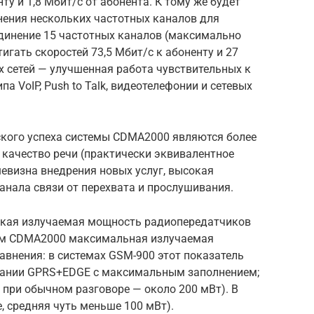
ту и 1,8 Мбит/с от абонента. К тому же будет
ения нескольких частотных каналов для
единение 15 частотных каналов (максимально
игать скоростей 73,5 Мбит/с к абоненту и 27
х сетей — улучшенная работа чувствительных к
 VoIP, Push to Talk, видеотелефонии и сетевых
ого успеха системы CDMA2000 являются более
 качество речи (практически эквивалентное
евизна внедрения новых услуг, высокая
анала связи от перехвата и прослушивания.
зкая излучаемая мощность радиопередатчиков
стем CDMA2000 максимальная излучаемая
авнения: в системах GSM-900 этот показатель
зовании GPRS+EDGE с максимальным заполнением;
при обычном разговоре — около 200 мВт). В
, средняя чуть меньше 100 мВт).