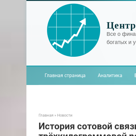
Перейти
к
контенту
Центр
Все о фина
богатых и 
Главная страница
Аналитика
Главная
»
Новости
История сотовой связи