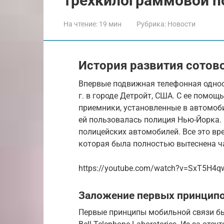
трёхкилограммовой nok
На чтение:
19 мин
Рубрика:
Новости
История развития сотов
Впервые подвижная телефонная однос
г. в городе Детройт, США. С ее помо
приемники, установленные в автомоби
ей пользовалась полиция Нью-Йорка. 
полицейских автомобилей. Все это в
которая была полностью вытеснена ча
https://youtube.com/watch?v=SxT5H4
Заложение первых принципо
Первые принципы мобильной связи бы