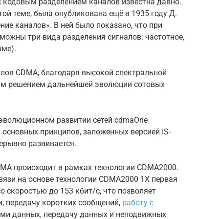
с кодовым разделением каналов известна давно.
ой теме, была опубликована ещё в 1935 году Д.
ние каналов». В ней было показано, что при
можны три вида разделения сигналов: частотное,
ме).
алов CDMA, благодаря высокой спектральной
ым решением дальнейшей эволюции сотовых
 эволюционном развитии сетей cdmaOne
и основных принципов, заложенных версией IS-
ерывно развивается.
MA происходит в рамках технологии CDMA2000.
вязи на основе технологии CDMA2000 1Х первая
о скоростью до 153 кбит/с, что позволяет
и, передачу коротких сообщений,
работу с
зами данных, передачу данных и неподвижных