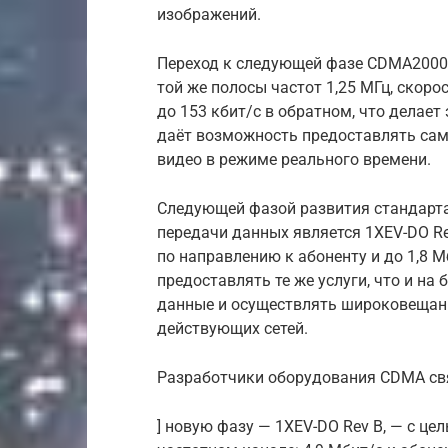
изображений.
Переход к следующей фазе CDMA2000 
той же полосы частот 1,25 МГц, скоро
до 153 кбит/с в обратном, что делае
даёт возможность предоставлять сам
видео в режиме реального времени.
Следующей фазой развития стандарта
передачи данных является 1XEV-DO Re
по направлению к абоненту и до 1,8 М
предоставлять те же услуги, что и на б
данные и осуществлять широковещание
действующих сетей.
Разработчики оборудования CDMA свя
] новую фазу — 1XEV-DO Rev B, — с ц