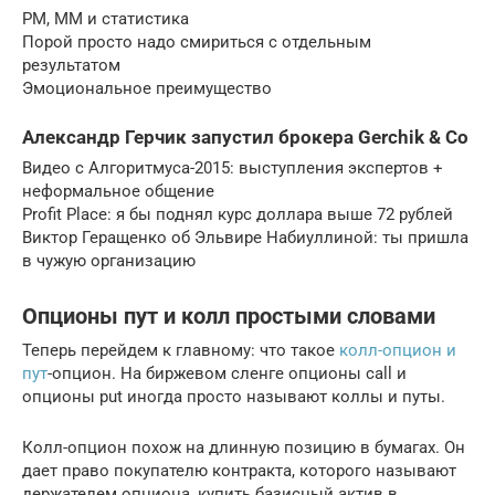
РМ, ММ и статистика
Порой просто надо смириться с отдельным
результатом
Эмоциональное преимущество
Александр Герчик запустил брокера Gerchik & Co
Видео с Алгоритмуса-2015: выступления экспертов +
неформальное общение
Profit Place: я бы поднял курс доллара выше 72 рублей
Виктор Геращенко об Эльвире Набиуллиной: ты пришла
в чужую организацию
Опционы пут и колл простыми словами
Теперь перейдем к главному: что такое
колл-опцион и
пут
-опцион. На биржевом сленге опционы call и
опционы put иногда просто называют коллы и путы.
Колл-опцион похож на длинную позицию в бумагах. Он
дает право покупателю контракта, которого называют
держателем опциона, купить базисный актив в