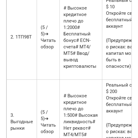
Реальный счет
$ 10
# Высокое
Откройте свой
кредитное
бесплатный
плечо до
аккаунт
(5 /
1:2000#
5)➔
Бесплатный
2. 1ТП98Т
Читать
бонус# ECN-
(Предупрежде
обзор
счета# МТ4/
о рисках: ваш
МТ5# Ввод/
капитал може
вывод
быть в
криптовалюты
опасности)
Реальный счет
$ 200
# Высокое
Откройте свой
кредитное
бесплатный
плечо до
аккаунт
(5 /
3.
1:500# Высокая
5)➔
Выгодные
ликвидность#
Читать
(Предупрежде
рынки
Нет реквот#
обзор
о рисках: ваш
МТ4/МТ5#
капитал може