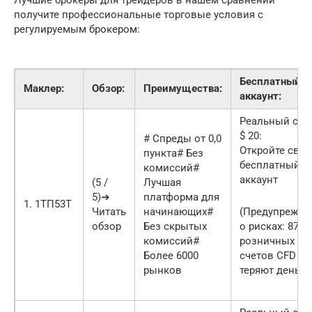
получите профессиональные торговые условия с
регулируемым брокером:
Бесплатный
Маклер:
Обзор:
Преимущества:
аккаунт:
Реальный счет
$ 20:
# Спреды от 0,0
Откройте свой
пункта# Без
бесплатный
комиссий#
аккаунт
(5 /
Лучшая
5)➔
платформа для
1. 1ТП53Т
Читать
начинающих#
(Предупрежде
обзор
Без скрытых
о рисках: 87,4
комиссий#
розничных
Более 6000
счетов CFD
рынков
теряют деньги