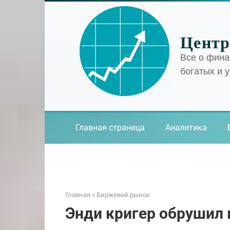
Перейти
к
контенту
Центр
Все о фина
богатых и 
Главная страница
Аналитика
Главная
»
Биржевой рынок
Энди кригер обрушил 