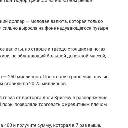
как Пол Тюдор Джонс, а на валютном рынке
ский доллар — молодая валюта, которая только
 и сильно выросла на фоне надувающегося пузыря
все валюты, но старые и твёрдо стоящие на ногах
 киви, не обладающий большой денежной массой,
а — 250 миллионов. Просто для сравнения: другие
м ставили по 20-25 миллионов.
в глаза от восторга дали Кригеру в распоряжение
й поры позволяли торговать с кредитным плечом
а 400 и получите сумму, которая в 7 раз выше,