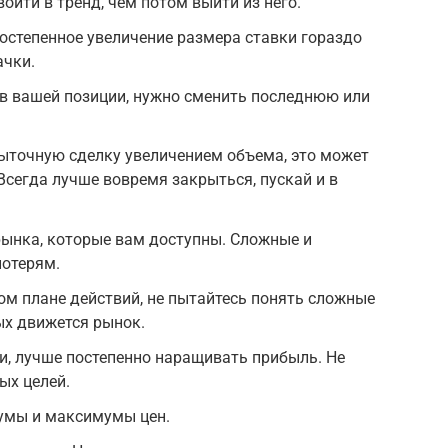
войти в тренд, чем потом выйти из него.
остепенное увеличение размера ставки гораздо
ачки.
ив вашей позиции, нужно сменить последнюю или
ыточную сделку увеличением объема, это может
Всегда лучше вовремя закрыться, пускай и в
рынка, которые вам доступны. Сложные и
потерям.
ом плане действий, не пытайтесь понять сложные
х движется рынок.
ми, лучше постепенно наращивать прибыль. Не
ых целей.
умы и максимумы цен.