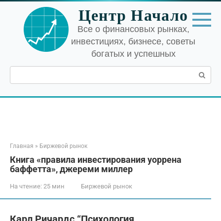
Перейти
Центр Начало
к
контенту
Все о финансовых рынках,
инвестициях, бизнесе, советы
богатых и успешных
Поиск:
Главная
»
Биржевой рынок
Книга «правила инвестирования уоррена
баффетта», джереми миллер
На чтение:
25 мин
Биржевой рынок
Карл Ричардс “Психология