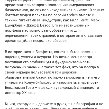
представитель «старого поколения» американских
бизнесменов, до сих пор находящийся в числе 10 самых
богатых людей планеты по версии
Forbes
вместе с
такими гигантами ИТ-индустрии, как Билл Гейтс, Марк
Цукерберг и Джефф Безос. Его инвестиционный
портфель настолько разнообразен, что для
перечисления всех отраслей, в которые он вкладывает
средства, уйдет несколько абзацев.
В истории жизни Баффетта, конечно, были взлеты и
падения, успехи и неудачи. Но лично меня всегда
восхищал его глубокий ум и фундаментальность
полученных знаний, а также тот факт, что он всегда в
своей карьере пользовался той широкой
образовательной базой, которую заложили в него его
учителя из Колумбийского университета, в частности
Бенджамин Грэм – еще один уважаемый финансист и
инвестор XX века.
Книга, которую вы держите в руках, – не биография и не
учебник по инвестициям. Джереми Миллер собрал в