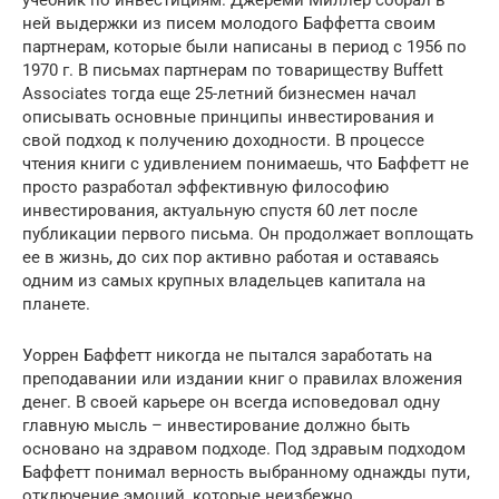
ней выдержки из писем молодого Баффетта своим
партнерам, которые были написаны в период с 1956 по
1970 г. В письмах партнерам по товариществу Buffett
Associates тогда еще 25-летний бизнесмен начал
описывать основные принципы инвестирования и
свой подход к получению доходности. В процессе
чтения книги с удивлением понимаешь, что Баффетт не
просто разработал эффективную философию
инвестирования, актуальную спустя 60 лет после
публикации первого письма. Он продолжает воплощать
ее в жизнь, до сих пор активно работая и оставаясь
одним из самых крупных владельцев капитала на
планете.
Уоррен Баффетт никогда не пытался заработать на
преподавании или издании книг о правилах вложения
денег. В своей карьере он всегда исповедовал одну
главную мысль – инвестирование должно быть
основано на здравом подходе. Под здравым подходом
Баффетт понимал верность выбранному однажды пути,
отключение эмоций, которые неизбежно