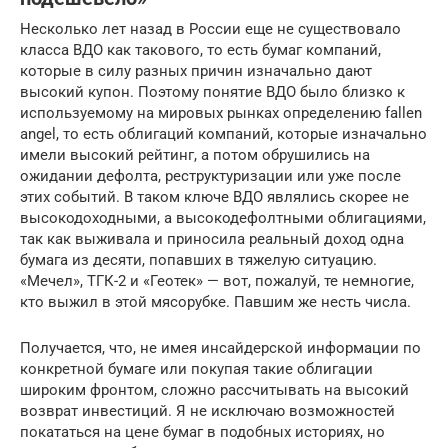
Несколько лет назад в России еще не существовало
класса ВДО как такового, то есть бумаг компаний,
которые в силу разных причин изначально дают
высокий купон. Поэтому понятие ВДО было близко к
используемому на мировых рынках определению fallen
angel, то есть облигаций компаний, которые изначально
имели высокий рейтинг, а потом обрушились на
ожидании дефолта, реструктуризации или уже после
этих событий. В таком ключе ВДО являлись скорее не
высокодоходными, а высокодефолтными облигациями,
так как выживала и приносила реальный доход одна
бумага из десяти, попавших в тяжелую ситуацию.
«Мечел», ТГК-2 и «Геотек» — вот, пожалуй, те немногие,
кто выжил в этой мясорубке. Павшим же несть числа.
Получается, что, не имея инсайдерской информации по
конкретной бумаге или покупая такие облигации
широким фронтом, сложно рассчитывать на высокий
возврат инвестиций. Я не исключаю возможностей
покататься на цене бумаг в подобных историях, но