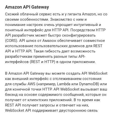
Amazon API Gateway
Схожий облачный сервис есть и у гиганта Amazon, но со
своими особенностями. Знакомство с ним и
понимание настроек очень упрощает интуитивный и
понятный интерфейс для HTTP API. Посредством HTTP
API разработчик может быстро сконфигурировать
(CORS). API шлюз от Амазон обеспечивает совместное
использование пользовательских доменов для REST
API и HTTP API. Такая гибкость дает возможность
разработчикам применять разные типы API-
интерфейсов (REST и HTTP) в одном приложении.
В Amazon API Gateway вы можете создать API WebSocket
как внешний интерфейс с отслеживанием состояния
для службы AWS (например, Lambda или DynamoDB) или
для конечной точки HTTP. API WebSocket вызывает ваш
бэкэнд на основе содержимого сообщений, которые он
получает от клиентских приложений. В то время как
REST API получает запросы и отвечает на них,
WebSocket API поддерживает двустороннюю связь