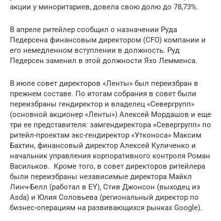
акции у миноритариев, довела свою долю до 78,73%.
В апреле ритейлер сообщил о назначении Руда
Педерсена финансовым директором (CFO) компании и
его немедленном вступлении в должность. Руд
Педерсен заменил в этой должности Яхо Лемменса.
В июле совет директоров «Ленты» был переизбран в
прежнем составе. По итогам собрания в совет были
переизбраны гендиректор и владелец «Севергрупп»
(основной акционер «Ленты») Алексей Мордашов и еще
три ее представителя: замгендиректора «Севергрупп» по
ритейл-проектам экс-гендиректор «Утконоса» Максим
Бахтин, финансовый директор Алексей Куличенко и
начальник управления корпоративного контроля Роман
Васильков. Кроме того, в совет директоров ритейлера
были переизбраны независимые директора Майкл
Линч-Белл (работал в EY), Стив Джонсон (выходец из
Asda) и Юлия Соловьева (региональный директор по
бизнес-операциям на развивающихся рынках Google).