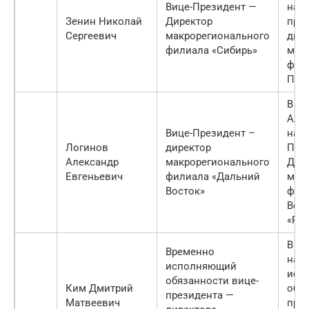
Вице-Президент —
назн
Зенин Николай
Директор
пре
Сергеевич
макрорегионального
дир
филиала «Сибирь»
мак
фил
ПАО
В ок
Але
Вице-Президент –
назн
Логинов
директор
Пре
Александр
макрорегионального
Дир
Евгеньевич
филиала «Дальний
мак
Восток»
фил
Вос
«Рос
В фе
Временно
наз
исполняющий
исп
обязанности вице-
Ким Дмитрий
обяз
президента —
Матвеевич
пре