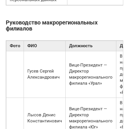
Руководство макрорегиональных
филиалов
Фото
ФИО
Должность
Дата
В де
назн
Вице-Президент —
пре
Гусев Сергей
Директор
дир
Александрович
макрорегионального
мак
филиала «Урал»
фил
«Рос
В ию
Вице-Президент —
назн
Лысов Денис
Директор
пре
Константинович
макрорегионального
дир
филиала «Юг»
«Юг