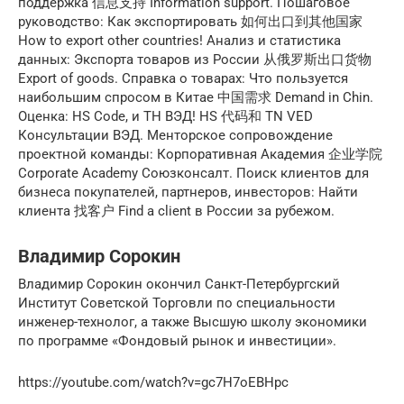
поддержка 信息支持 Information support. Пошаговое
руководство: Как экспортировать 如何出口到其他国家
How to export other countries! Анализ и статистика
данных: Экспорта товаров из России 从俄罗斯出口货物
Export of goods. Справка о товарах: Что пользуется
наибольшим спросом в Китае 中国需求 Demand in Chin.
Оценка: HS Code, и ТН ВЭД! HS 代码和 TN VED
Консультации ВЭД. Менторское сопровождение
проектной команды: Корпоративная Академия 企业学院
Corporate Academy Союзконсалт. Поиск клиентов для
бизнеса покупателей, партнеров, инвесторов: Найти
клиента 找客户 Find a client в России за рубежом.
Владимир Сорокин
Владимир Сорокин окончил Санкт-Петербургский
Институт Советской Торговли по специальности
инженер-технолог, а также Высшую школу экономики
по программе «Фондовый рынок и инвестиции».
https://youtube.com/watch?v=gc7H7oEBHpc