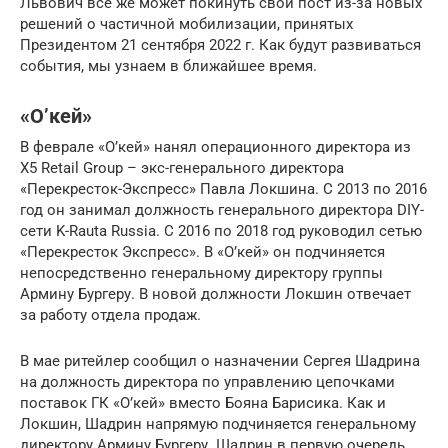
Львович все же может покинуть свой пост из-за новых
решений о частичной мобилизации, принятых
Президентом 21 сентября 2022 г. Как будут развиваться
события, мы узнаем в ближайшее время.
«О’кей»
В феврале «О’кей» нанял операционного директора из
X5 Retail Group – экс-генерального директора
«Перекресток-Экспресс» Павла Локшина. С 2013 по 2016
год он занимал должность генерального директора DIY-
сети K-Rauta Russia. С 2016 по 2018 год руководил сетью
«Перекресток Экспресс». В «О’кей» он подчиняется
непосредственно генеральному директору группы
Армину Бургеру. В новой должности Локшин отвечает
за работу отдела продаж.
В мае ритейлер сообщил о назначении Сергея Шадрина
на должность директора по управлению цепочками
поставок ГК «О’кей» вместо Бояна Барисика. Как и
Локшин, Шадрин напрямую подчиняется генеральному
директору Армину Бургеру. Шадрин в первую очередь