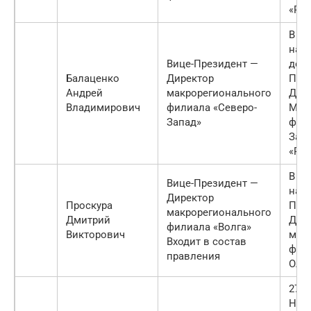
«Рос
В се
назн
Вице-Президент —
дол
Балаценко
Директор
Пре
Андрей
макрорегионального
Дир
Владимирович
филиала «Северо-
Мак
Запад»
фил
Зап
«Ро
В ап
Вице-Президент —
назн
Директор
Проскура
Пре
макрорегионального
Дмитрий
Дир
филиала «Волга»
Викторович
мак
Входит в состав
фил
правления
ОАО
27 и
Ник