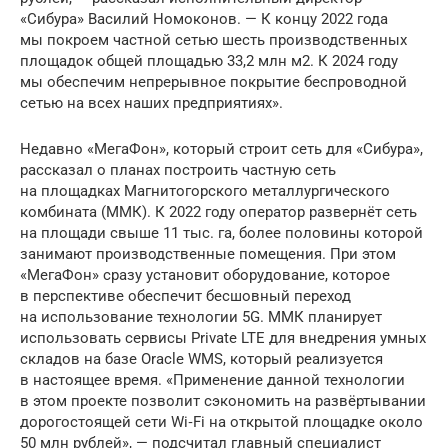
«Сибура» Василий Номоконов. — К концу 2022 года
мы покроем частной сетью шесть производственных
площадок общей площадью 33,2 млн м2. К 2024 году
мы обеспечим непрерывное покрытие беспроводной
сетью на всех наших предприятиях».
Недавно «МегаФон», который строит сеть для «Сибура»,
рассказал о планах построить частную сеть
на площадках Магнитогорского металлургического
комбината (ММК). К 2022 году оператор развернёт сеть
на площади свыше 11 тыс. га, более половины которой
занимают производственные помещения. При этом
«МегаФон» сразу установит оборудование, которое
в перспективе обеспечит бесшовный переход
на использование технологии 5G. ММК планирует
использовать сервисы Private LTE для внедрения умных
складов на базе Oracle WMS, который реализуется
в настоящее время. «Применение данной технологии
в этом проекте позволит сэкономить на развёртывании
дорогостоящей сети Wi‑Fi на открытой площадке около
50 млн рублей», — подсчитал главный специалист