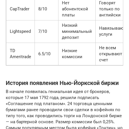
Нет
Говорят
CapTrader
8/10
абонентской
только по
платы
английски
Низкий
Навязывают
Lightspeed
7/10
минимальный
услуги
депозит
Не всем
TD
Низкие
6.5/10
открывают
Ameritrade
комиссии
счет
История появления Нью-Йоркской биржи
В начале появилась гениальная идея от брокеров,
которые 17 мая 1792 года, решили подписать
«Соглашение под платаном». 24 торговца ценными
бумагами ранее проводили свои сделки в кофейнях по
типу того, как проводились торги на Лондонской бирже
— на бартерной основе. Размер комиссии был 0,25%.
Самым популярным местом была кофейня «Тонтин», но