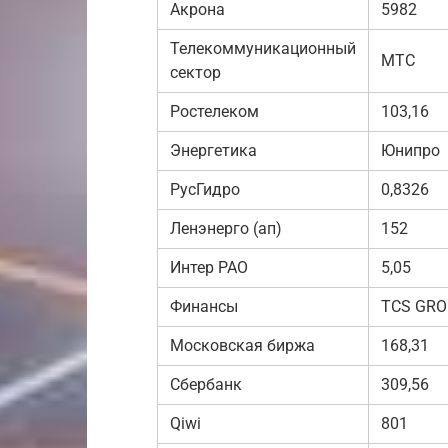
Акрона
5982
Телекоммуникационный
МТС
сектор
Ростелеком
103,16
Энергетика
Юнипро
РусГидро
0,8326
Ленэнерго (ап)
152
Интер РАО
5,05
Финансы
TCS GRO
Московская биржа
168,31
Сбербанк
309,56
Qiwi
801