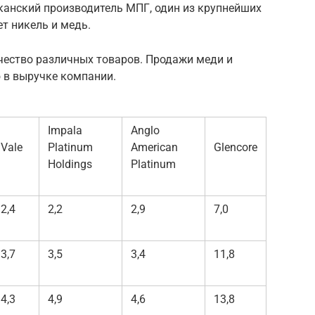
канский производитель МПГ, один из крупнейших
т никель и медь.
чество различных товаров. Продажи меди и
 в выручке компании.
Impala
Anglo
Vale
Platinum
American
Glencore
Holdings
Platinum
2,4
2,2
2,9
7,0
3,7
3,5
3,4
11,8
4,3
4,9
4,6
13,8