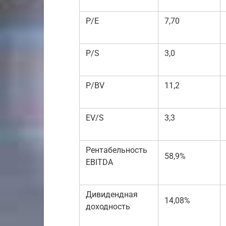
P/E
7,70
P/S
3,0
P/BV
11,2
EV/S
3,3
Рентабельность
58,9%
EBITDA
Дивидендная
14,08%
доходность