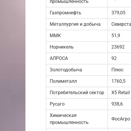
промышленность
Газпромнефть
379,05
Металлургия и добыча
Северст
ММК
51,9
Норникель
23692
АЛРОСА
92
Золотодобыча
Плюс
Полиметалл
1760,5
Потребительский сектор
X5 Retail
Русаго
938,6
Химическая
ФосАгро
промышленность