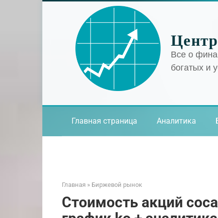
Перейти
к
контенту
Центр
Все о фина
богатых и 
Главная страница
Аналитика
Главная
»
Биржевой рынок
Стоимость акций coca-