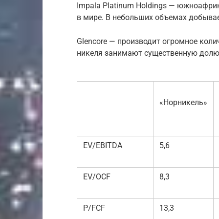
Impala Platinum Holdings — южноафри
в мире. В небольших объемах добывае
Glencore — производит огромное коли
никеля занимают существенную долю
«Норникель»
EV/EBITDA
5,6
EV/OCF
8,3
P/FCF
13,3