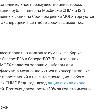
 дополнительное преимущество инвестором,
ивания рубля. Тикер на Мосбирже CHMF и ISIN
венных акций на Срочном рынке MOEX торгуются
 экспирацией в сентябре фьючерс имеет код
нвестировать в долговые бумаги. На бирже
 СеверстБ06 и СеверстБ07. Так что акции,
на MOEX является хорошим набором для
 фьючах, а можно вложиться в консервативные
е в росте акций в цене, то с помощью любого
аги CHMF. Ведь год назад
акции стоили около
лей. Поэтому доходность +80% за год это именно
ирже