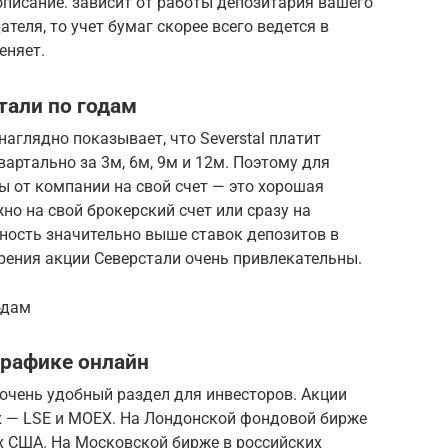
описание. зависит от работы депозитария вашего
теля, то учет бумаг скорее всего ведется в
еняет.
тали по годам
аглядно показывает, что Severstal платит
вартально за 3м, 6м, 9м и 12м. Поэтому для
 от компании на свой счет — это хорошая
о на свой брокерский счет или сразу на
ность значительно выше ставок депозитов в
зрения акции Северстали очень привлекательны.
одам
графике онлайн
очень удобный раздел для инвесторов. Акции
х — LSE и MOEX. На Лондонской фондовой бирже
х США. На Московской бирже в российских