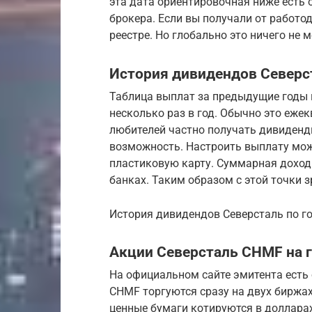
эта дата ориентировочная ниже есть 
брокера. Если вы получали от работода
реестре. Но глобально это ничего не м
История дивидендов Северс
Таблица выплат за предыдущие годы н
несколько раз в год. Обычно это ежек
любителей частно получать дивиденды
возможность. Настроить выплату можн
пластиковую карту. Суммарная доход
банках. Таким образом с этой точки 
История дивидендов Северсталь по г
Акции Северсталь CHMF на 
На официальном сайте эмитента есть 
CHMF торгуются сразу на двух биржа
ценные бумаги котируются в доллара