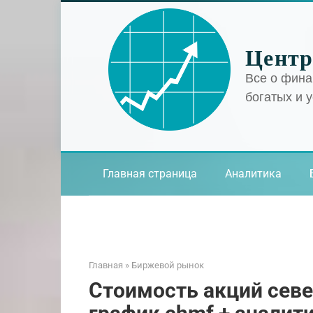
Перейти
к
контенту
Центр
Все о фина
богатых и 
Главная страница
Аналитика
Главная
»
Биржевой рынок
Стоимость акций севе