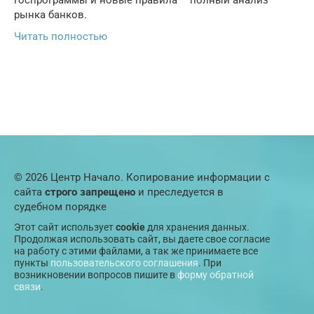
госпрограммы и новые правила – полный анализ
рынка банков.
Читать полностью
© 2026 Центр Начало. Копирование информации с
сайта
строго запрещено
и преследуется в
судебном порядке
Этот сайт использует
cookie
для хранения данных.
Продолжая использовать сайт, вы даете свое согласие
на работу с этими файлами, а так же принимаете все
пункты
пользовательского соглашения
. При
возникновении вопросов пишите в
форму обратной
связи
.