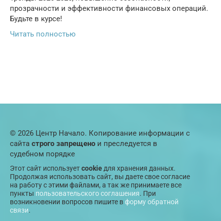
прозрачности и эффективности финансовых операций.
Будьте в курсе!
Читать полностью
© 2026 Центр Начало. Копирование информации с
сайта
строго запрещено
и преследуется в
судебном порядке
Этот сайт использует
cookie
для хранения данных.
Продолжая использовать сайт, вы даете свое согласие
на работу с этими файлами, а так же принимаете все
пункты
пользовательского соглашения
. При
возникновении вопросов пишите в
форму обратной
связи
.