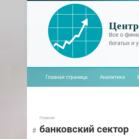
Перейти
к
контенту
Центр
Все о фина
богатых и 
Главная страница
Аналитика
Главная
банковский сектор