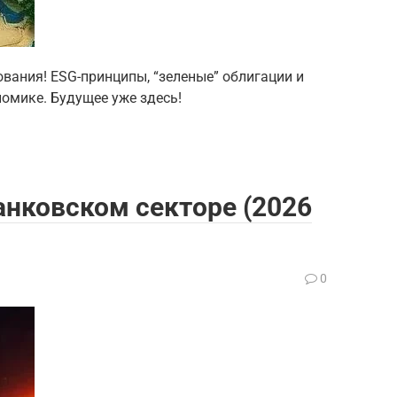
вания! ESG-принципы, “зеленые” облигации и
номике. Будущее уже здесь!
анковском секторе (2026
0