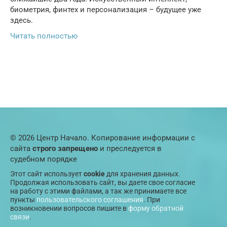
биометрия, финтех и персонализация – будущее уже
здесь.
Читать полностью
© 2026 Центр Начало. Копирование информации с
сайта
строго запрещено
и преследуется в
судебном порядке
Этот сайт использует
cookie
для хранения данных.
Продолжая использовать сайт, вы даете свое согласие
на работу с этими файлами, а так же принимаете все
пункты
пользовательского соглашения
. При
возникновении вопросов пишите в
форму обратной
связи
.