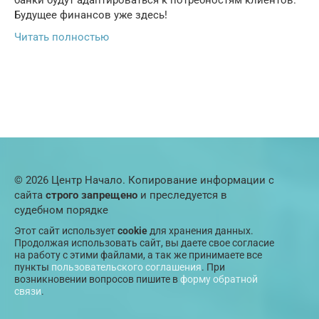
банки будут адаптироваться к потребностям клиентов.
Будущее финансов уже здесь!
Читать полностью
© 2026 Центр Начало. Копирование информации с
сайта
строго запрещено
и преследуется в
судебном порядке
Этот сайт использует
cookie
для хранения данных.
Продолжая использовать сайт, вы даете свое согласие
на работу с этими файлами, а так же принимаете все
пункты
пользовательского соглашения
. При
возникновении вопросов пишите в
форму обратной
связи
.