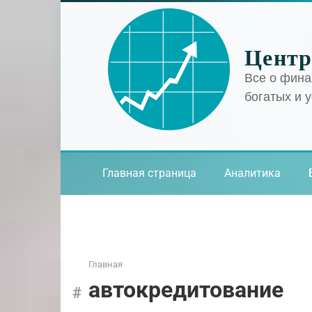
Перейти
к
контенту
Центр
Все о фина
богатых и 
Главная страница
Аналитика
Главная
автокредитование