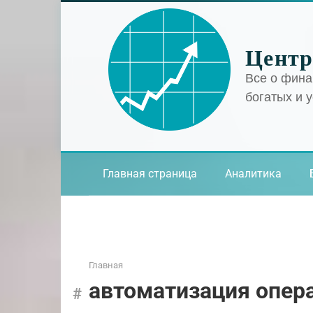
Перейти
к
контенту
Центр
Все о фина
богатых и 
Главная страница
Аналитика
Главная
автоматизация опер