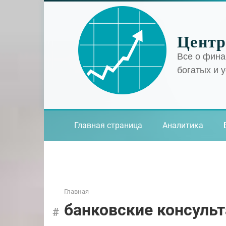
Перейти
к
контенту
Центр
Все о фина
богатых и 
Главная страница
Аналитика
Главная
банковские консуль