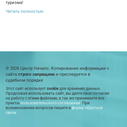
туризма!
Читать полностью
© 2026 Центр Начало. Копирование информации с
сайта
строго запрещено
и преследуется в
судебном порядке
Этот сайт использует
cookie
для хранения данных.
Продолжая использовать сайт, вы даете свое согласие
на работу с этими файлами, а так же принимаете все
пункты
пользовательского соглашения
. При
возникновении вопросов пишите в
форму обратной
связи
.