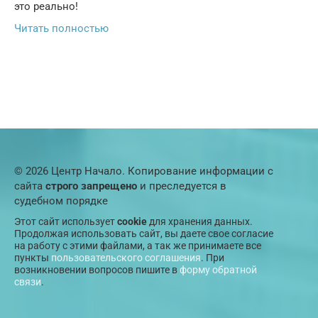
это реально!
Читать полностью
© 2026 Центр Начало. Копирование информации с
сайта
строго запрещено
и преследуется в
судебном порядке
Этот сайт использует
cookie
для хранения данных.
Продолжая использовать сайт, вы даете свое согласие
на работу с этими файлами, а так же принимаете все
пункты
пользовательского соглашения
. При
возникновении вопросов пишите в
форму обратной
связи
.